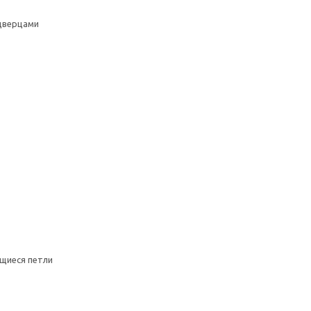
 дверцами
щиеся петли