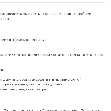
имые предметы выставить на открытые полки на всеобщее
тером.
ие к интерьеру Вашего дома.
рианте для открывания дверцы достаточно слегка нажать на нее.
ки.
шурупы, дюбели, саморезы и т. п. (не прилагаются).
ы открывать ящики/шкафы было удобнее.
внешней раме, а не в центре.
а, Пластиковая окантовка, Пластиковая окантовка, Пластиковая