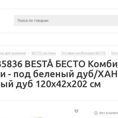
мы для хранения
-
БЕСТО система
-
Готовые комбинации БЕСТО
-
Ком
35836 BESTÅ БЕСТО Комб
ми - под беленый дуб/Х
ый дуб 120x42x202 см
Нет в налич