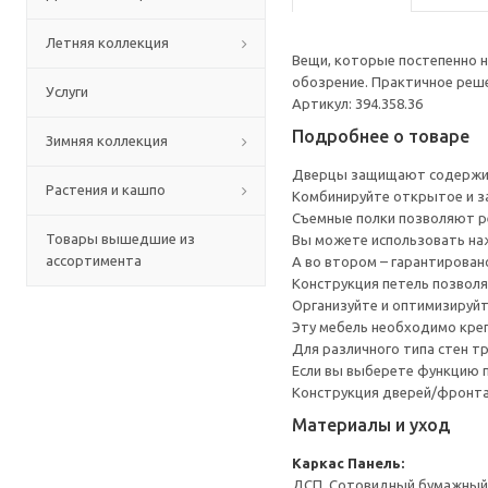
Летняя коллекция
Вещи, которые постепенно 
обозрение. Практичное реш
Услуги
Артикул: 394.358.36
Подробнее о товаре
Зимняя коллекция
Дверцы защищают содержим
Растения и кашпо
Комбинируйте открытое и за
Съемные полки позволяют р
Товары вышедшие из
Вы можете использовать наж
ассортимента
А во втором – гарантирован
Конструкция петель позволя
Организуйте и оптимизируйт
Эту мебель необходимо креп
Для различного типа стен т
Если вы выберете функцию 
Конструкция дверей/фронтал
Материалы и уход
Каркас
Панель:
ДСП, Сотовидный бумажный н