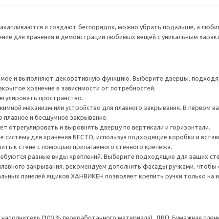
накапливаются и создают беспорядок, можно убрать подальше, а люб
ение для хранения и демонстрации любимых вещей с уникальным харак
ое и выполняют декоративную функцию. Выберите дверцы, подходящ
крытое хранение в зависимости от потребностей.
егулировать пространство.
имной механизм или устройство для плавного закрывания. В первом ва
о плавное и бесшумное закрывание.
ет отрегулировать и выровнять дверцу по вертикали и горизонтали.
е систему для хранения БЕСТО, используя подходящие коробки и встав
ить к стене с помощью прилагаемого стенного крепежа.
ребуются разные виды креплений. Выберите подходящие для ваших стен 
плавного закрывания, рекомендуем дополнить фасады ручками, чтоб
ьных панелей ящиков ХАНВИКЕН позволяет крепить ручки только на их 
аполнитель (100 % переработанного материала), ДВП, Бумажная пленк