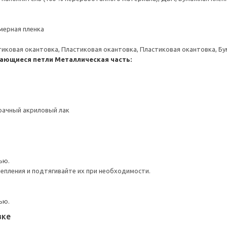
мерная пленка
тиковая окантовка, Пластиковая окантовка, Пластиковая окантовка, Б
ающиеся петли
Металлическая часть:
рачный акриловый лак
ью.
репления и подтягивайте их при необходимости.
ью.
вке