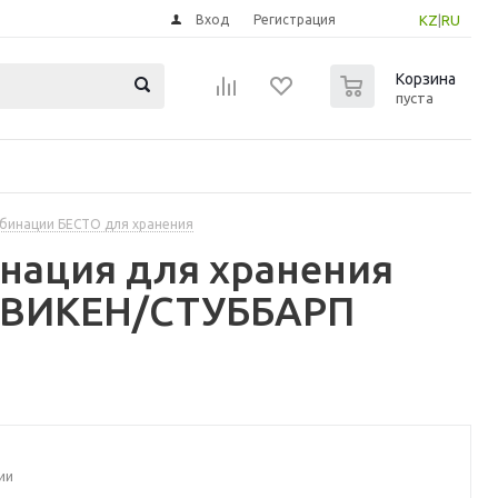
Вход
Регистрация
KZ
|
RU
0
Корзина
пуста
бинации БЕСТО для хранения
инация для хранения
АНВИКЕН/СТУББАРП
ии