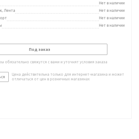
а
Нет в наличии
к, Лента
Нет в наличии
порт
Нет в наличии
ы
Нет в наличии
Под заказ
ы обязательно свяжутся с вами и уточнят условия заказа
Цена действительна только для интернет-магазина и может
ься
отличаться от цен в розничных магазинах