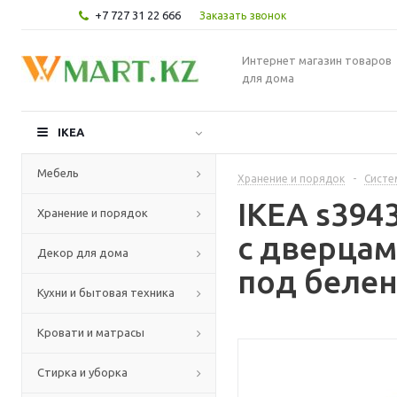
+7 727 31 22 666
Заказать звонок
Интернет магазин товаров
для дома
IKEA
Мебель
Хранение и порядок
-
Систе
IKEA s394
Хранение и порядок
с дверца
Декор для дома
под белен
Кухни и бытовая техника
Кровати и матрасы
Стирка и уборка