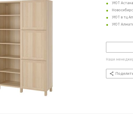
УЮТ Астан
Новосибирс
УЮТ в тц А
УЮТ Алмат
Наши менеджер
Поделит