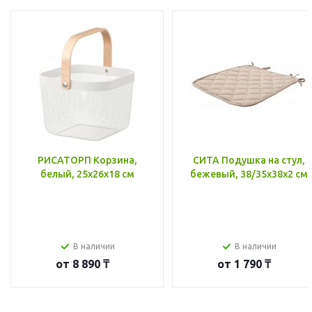
РИСАТОРП Корзина,
СИТА Подушка на стул,
белый, 25x26x18 см
бежевый, 38/35x38x2 см
В наличии
В наличии
от
8 890 ₸
от
1 790 ₸