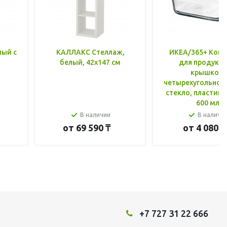
лый с
КАЛЛАКС Стеллаж,
ИКЕА/365+ Конт
белый, 42x147 см
для продукто
крышкой,
четырехугольной
стекло, пластик 
600 мл
В наличии
В наличи
от
69 590 ₸
от
4 080 ₸
+7 727 31 22 666