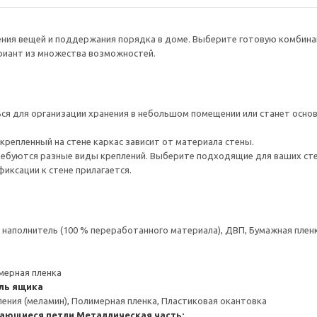
нения вещей и поддержания порядка в доме. Выберите готовую комбина
ариант из множества возможностей.
я для организации хранения в небольшом помещении или станет основ
крепленный на стене каркас зависит от материала стены.
ребуются разные виды креплений. Выберите подходящие для ваших стен 
иксации к стене прилагается.
аполнитель (100 % переработанного материала), ДВП, Бумажная пленк
мерная пленка
ль ящика
ения (меламин), Полимерная пленка, Пластиковая окантовка
ающиеся петли
Металлическая часть: