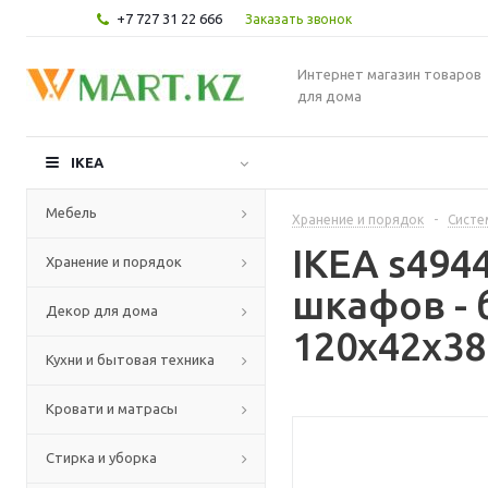
+7 727 31 22 666
Заказать звонок
Интернет магазин товаров
для дома
IKEA
Мебель
Хранение и порядок
-
Систе
IKEA s494
Хранение и порядок
шкафов -
Декор для дома
120x42x38
Кухни и бытовая техника
Кровати и матрасы
Стирка и уборка