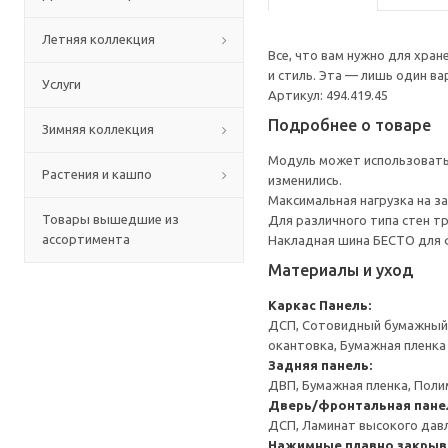
Летняя коллекция
Все, что вам нужно для хра
и стиль. Эта — лишь один в
Услуги
Артикул: 494.419.45
Подробнее о товаре
Зимняя коллекция
Модуль может использоватьс
Растения и кашпо
изменились.
Максимальная нагрузка на за
Товары вышедшие из
Для различного типа стен т
ассортимента
Накладная шина БЕСТО для ф
Материалы и уход
Каркас
Панель:
ДСП, Сотовидный бумажный н
окантовка, Бумажная пленка
Задняя панель:
ДВП, Бумажная пленка, Поли
Дверь/фронтальная пане
ДСП, Ламинат высокого давл
Нажимные плавно закрыв