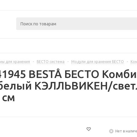
мы для хранения
-
БЕСТО система
-
Модули для хранения БЕСТО
-
Ком
41945 BESTÅ БЕСТО Комб
 белый КЭЛЛЬВИКЕН/свет
 см
Нет в налич