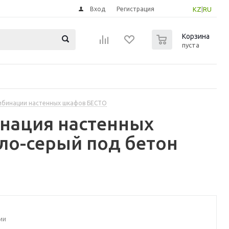
Вход
Регистрация
KZ
|
RU
0
Корзина
пуста
бинации настенных шкафов БЕСТО
инация настенных
ло-серый под бетон
ии