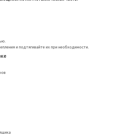
ью.
репления и подтягивайте их при необходимости.
вке
фов
ящика