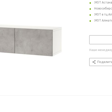
УЮТ Астан
Новосибирс
УЮТ в тц А
УЮТ Алмат
Наши менеджер
Поделит