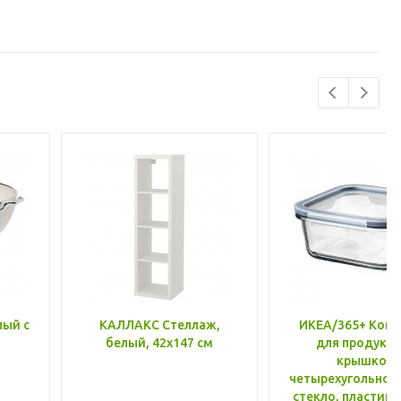
лый с
КАЛЛАКС Стеллаж,
ИКЕА/365+ Конт
белый, 42x147 см
для продукто
крышкой,
четырехугольной
стекло, пластик 