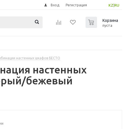
Вход
Регистрация
KZ
|
RU
0
Корзина
пуста
бинации настенных шкафов БЕСТО
инация настенных
серый/бежевый
ии