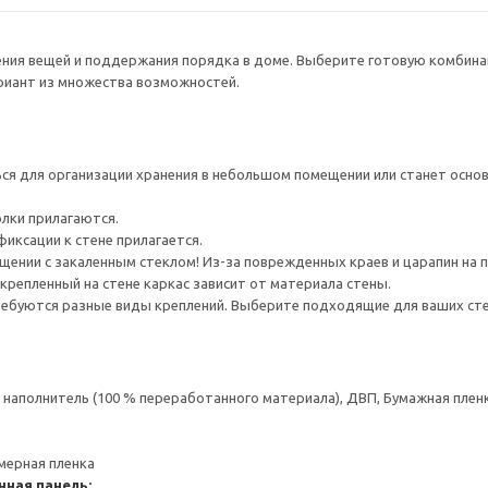
нения вещей и поддержания порядка в доме. Выберите готовую комбина
ариант из множества возможностей.
я для организации хранения в небольшом помещении или станет основ
олки прилагаются.
иксации к стене прилагается.
ении с закаленным стеклом! Из-за поврежденных краев и царапин на 
крепленный на стене каркас зависит от материала стены.
ребуются разные виды креплений. Выберите подходящие для ваших стен 
аполнитель (100 % переработанного материала), ДВП, Бумажная пленк
мерная пленка
нная панель: