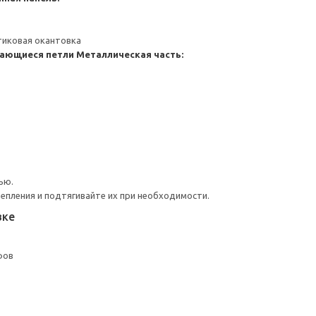
тиковая окантовка
ающиеся петли
Металлическая часть:
ью.
репления и подтягивайте их при необходимости.
вке
фов