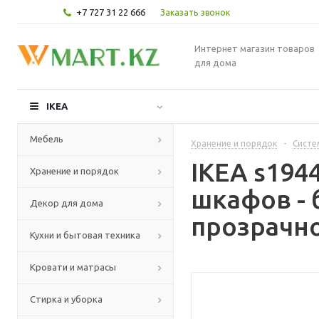
+7 727 31 22 666
Заказать звонок
Интернет магазин товаров
для дома
IKEA
Мебель
Хранение и порядок
-
Систе
IKEA s194
Хранение и порядок
шкафов -
Декор для дома
прозрачно
Кухни и бытовая техника
Кровати и матрасы
Стирка и уборка