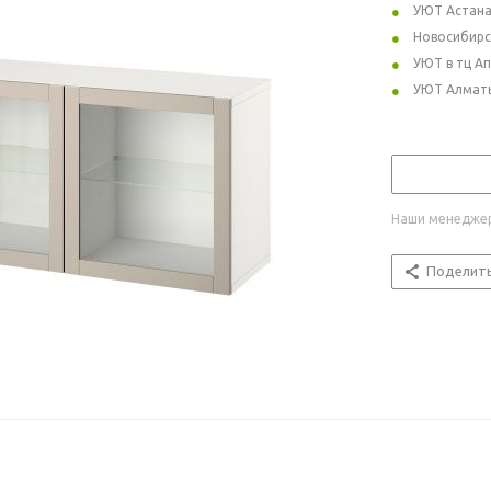
УЮТ Астан
Новосибирс
УЮТ в тц А
УЮТ Алмат
Наши менеджер
Поделит