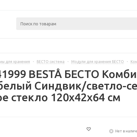
мы для хранения
-
БЕСТО система
-
Модули для хранения БЕСТО
-
Ком
41999 BESTÅ БЕСТО Комб
 белый Синдвик/светло-
е стекло 120x42x64 см
Нет в налич