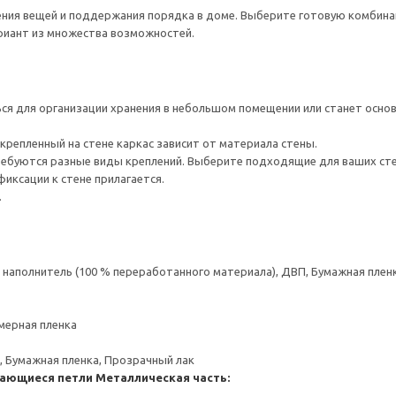
нения вещей и поддержания порядка в доме. Выберите готовую комбина
ариант из множества возможностей.
я для организации хранения в небольшом помещении или станет основ
крепленный на стене каркас зависит от материала стены.
ребуются разные виды креплений. Выберите подходящие для ваших стен 
иксации к стене прилагается.
.
аполнитель (100 % переработанного материала), ДВП, Бумажная пленк
мерная пленка
, Бумажная пленка, Прозрачный лак
ающиеся петли
Металлическая часть: