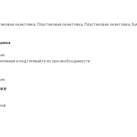
тиковая окантовка, Пластиковая окантовка, Пластиковая окантовка, Б
 шина
ью.
репления и подтягивайте их при необходимости.
ью.
вке
фов