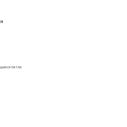
ЕН
щиеся петли