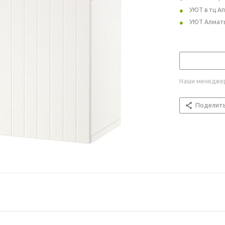
УЮТ в тц А
УЮТ Алмат
Наши менеджер
Поделит