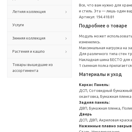
Все, что вам нужно для хра
и стиль. Эта — лишь один в
Летняя коллекция
Артикул: 194.418.81
Услуги
Подробнее о товаре
Модуль может использоватьс
Зимняя коллекция
изменились.
Максимальная нагрузка на за
Растения и кашпо
Для различного типа стен т
Накладная шина БЕСТО для ф
Товары вышедшие из
1 съемная полка прилагается
ассортимента
Материалы и уход
Каркас
Панель:
ДСП, Сотовидный бумажный н
окантовка, Бумажная пленка
Задняя панель:
ДВП, Бумажная пленка, Поли
Дверь
ДСП, ДВП, Акриловая краска
Нажимные плавно закрыв
Сталь, Никелирование