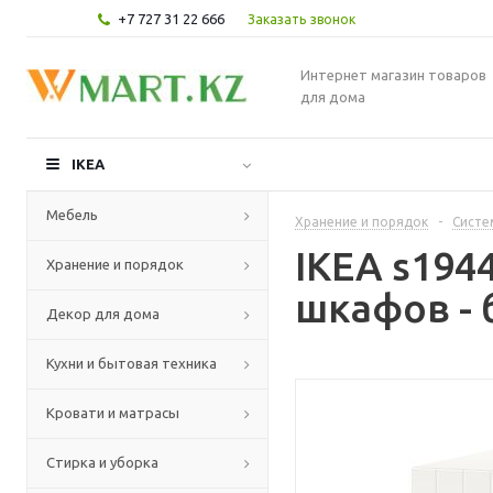
+7 727 31 22 666
Заказать звонок
Интернет магазин товаров
для дома
IKEA
Мебель
Хранение и порядок
-
Систе
IKEA s194
Хранение и порядок
шкафов - 
Декор для дома
Кухни и бытовая техника
Кровати и матрасы
Стирка и уборка