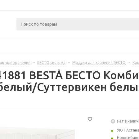
мы для хранения
-
БЕСТО система
-
Модули для хранения БЕСТО
-
Ком
41881 BESTÅ БЕСТО Комб
белый/Суттервикен белы
Нет в налич
УЮТ Астан
Новосибирс