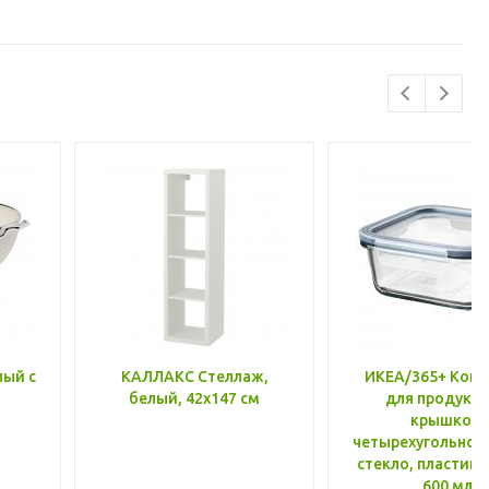
лый с
КАЛЛАКС Стеллаж,
ИКЕА/365+ Конт
белый, 42x147 см
для продукто
крышкой,
четырехугольной
стекло, пластик 
600 мл