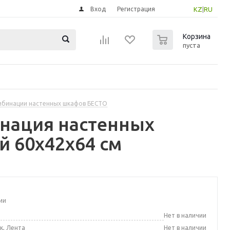
Вход
Регистрация
KZ
|
RU
0
Корзина
пуста
бинации настенных шкафов БЕСТО
инация настенных
й 60x42x64 см
ии
а
Нет в наличии
к, Лента
Нет в наличии