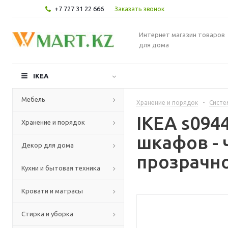
+7 727 31 22 666
Заказать звонок
Интернет магазин товаров
для дома
IKEA
Мебель
Хранение и порядок
-
Систе
IKEA s094
Хранение и порядок
шкафов - 
Декор для дома
прозрачно
Кухни и бытовая техника
Кровати и матрасы
Стирка и уборка