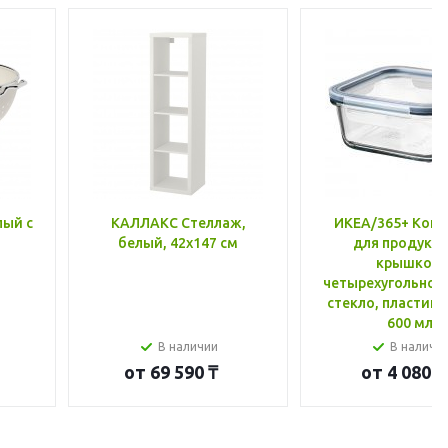
лый с
КАЛЛАКС Стеллаж,
ИКЕА/365+ Конт
белый, 42x147 см
для продукто
крышкой,
четырехугольной
стекло, пластик 
600 мл
В наличии
В наличи
от
69 590 ₸
от
4 080 ₸