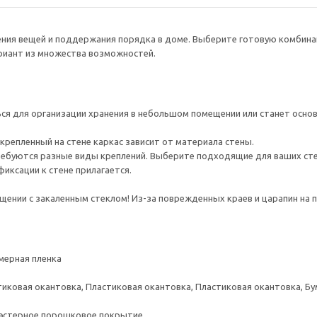
нения вещей и поддержания порядка в доме. Выберите готовую комбина
ариант из множества возможностей.
я для организации хранения в небольшом помещении или станет основ
крепленный на стене каркас зависит от материала стены.
ребуются разные виды креплений. Выберите подходящие для ваших стен 
иксации к стене прилагается.
ении с закаленным стеклом! Из-за поврежденных краев и царапин на 
мерная пленка
тиковая окантовка, Пластиковая окантовка, Пластиковая окантовка, Б
иэстерное порошковое покрытие