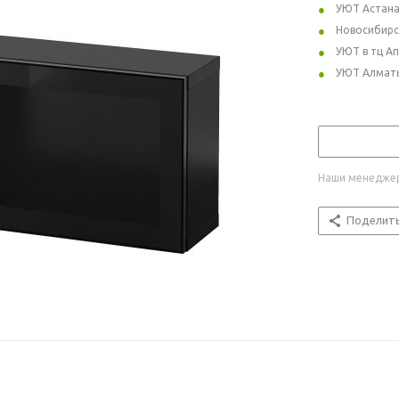
УЮТ Астан
Новосибирс
УЮТ в тц А
УЮТ Алмат
Наши менеджер
Поделит