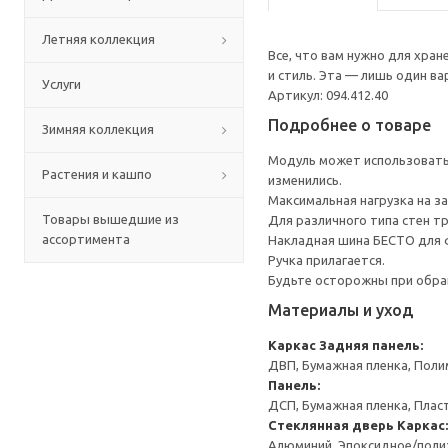
Летняя коллекция
Все, что вам нужно для хра
и стиль. Эта — лишь один в
Услуги
Артикул: 094.412.40
Подробнее о товаре
Зимняя коллекция
Модуль может использоватьс
Растения и кашпо
изменились.
Максимальная нагрузка на за
Товары вышедшие из
Для различного типа стен т
ассортимента
Накладная шина БЕСТО для ф
Ручка прилагается.
Будьте осторожны при обращ
Материалы и уход
Каркас
Задняя панель:
ДВП, Бумажная пленка, Поли
Панель:
ДСП, Бумажная пленка, Плас
Стеклянная дверь
Каркас:
Алюминий, Эпоксидное/пол