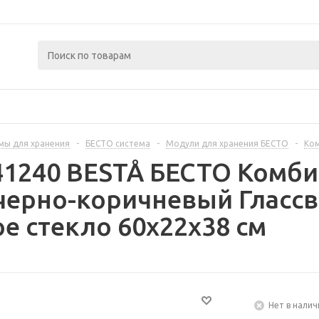
мы для хранения
-
БЕСТО система
-
Модули для хранения БЕСТО
-
Ком
41240 BESTÅ БЕСТО Комб
черно-коричневый Гласс
е стекло 60x22x38 см
Нет в налич