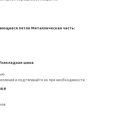
ающиеся петли
Металлическая часть:
/накладная шина
ью.
репления и подтягивайте их при необходимости.
вке
фов