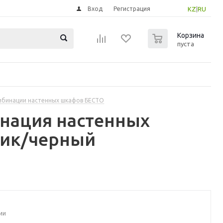
Вход
Регистрация
KZ
|
RU
0
Корзина
пуста
бинации настенных шкафов БЕСТО
инация настенных
вик/черный
ии