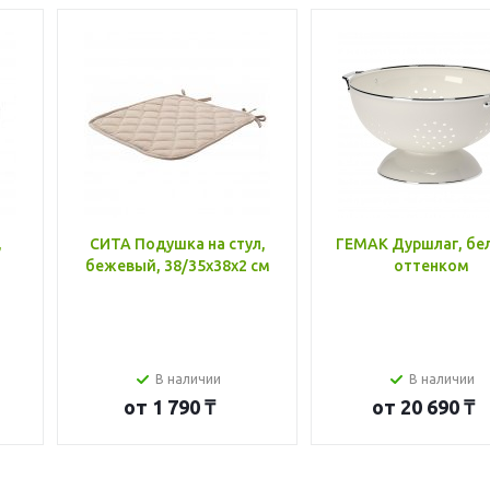
,
СИТА Подушка на стул,
ГЕМАК Дуршлаг, бе
бежевый, 38/35x38x2 см
оттенком
В наличии
В наличии
от
1 790 ₸
от
20 690 ₸