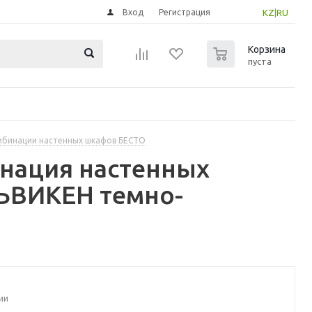
Вход
Регистрация
KZ
|
RU
0
Корзина
пуста
бинации настенных шкафов БЕСТО
инация настенных
ЬВИКЕН темно-
ии