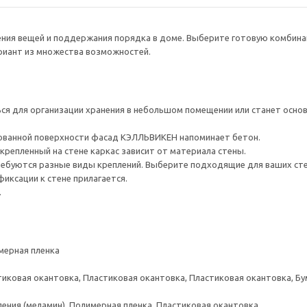
нения вещей и поддержания порядка в доме. Выберите готовую комбина
ариант из множества возможностей.
я для организации хранения в небольшом помещении или станет основ
рованной поверхности фасад КЭЛЛЬВИКЕН напоминает бетон.
крепленный на стене каркас зависит от материала стены.
ребуются разные виды креплений. Выберите подходящие для ваших стен 
иксации к стене прилагается.
.
мерная пленка
тиковая окантовка, Пластиковая окантовка, Пластиковая окантовка, Б
ения (меламин), Полимерная пленка, Пластиковая окантовка