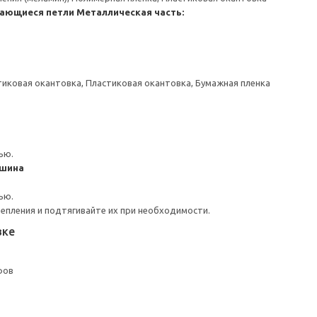
ающиеся петли
Металлическая часть:
тиковая окантовка, Пластиковая окантовка, Бумажная пленка
ью.
 шина
ью.
репления и подтягивайте их при необходимости.
вке
фов