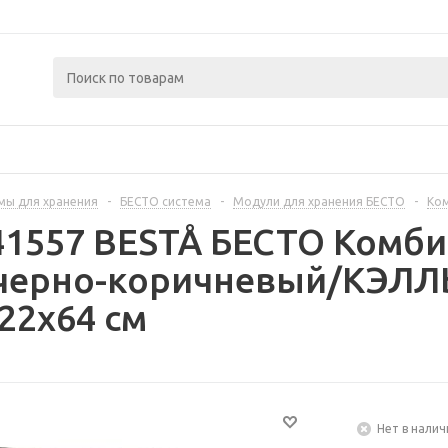
мы для хранения
-
БЕСТО система
-
Модули для хранения БЕСТО
-
Ком
41557 BESTÅ БЕСТО Комб
 черно-коричневый/КЭЛЛ
22x64 см
Нет в налич