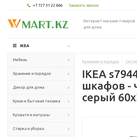
+7 727 31 22 666
Заказать звонок
Интернет магазин товаров
для дома
IKEA
Мебель
Хранение и порядок
-
Систе
IKEA s794
Хранение и порядок
шкафов -
Декор для дома
серый 60x
Кухни и бытовая техника
Кровати и матрасы
Стирка и уборка