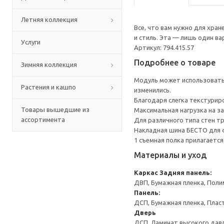
Летняя коллекция
Все, что вам нужно для хра
и стиль. Эта — лишь один в
Услуги
Артикул: 794.415.57
Подробнее о товаре
Зимняя коллекция
Модуль может использоватьс
Растения и кашпо
изменились.
Благодаря слегка текстури
Товары вышедшие из
Максимальная нагрузка на за
ассортимента
Для различного типа стен т
Накладная шина БЕСТО для ф
1 съемная полка прилагается
Материалы и уход
Каркас
Задняя панель:
ДВП, Бумажная пленка, Поли
Панель:
ДСП, Бумажная пленка, Плас
Дверь
ДСП, Ламинат высокого давл