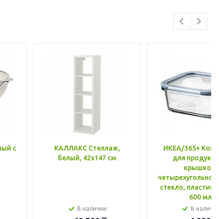
лый с
КАЛЛАКС Стеллаж,
ИКЕА/365+ Конт
белый, 42x147 см
для продукто
крышкой,
четырехугольной
стекло, пластик 
600 мл
В наличии
В наличи