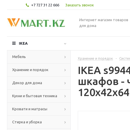
+7 727 31 22 666
Заказать звонок
Интернет магазин товаров
для дома
IKEA
Мебель
Хранение и порядок
-
Систе
IKEA s994
Хранение и порядок
шкафов -
Декор для дома
120x42x64
Кухни и бытовая техника
Кровати и матрасы
Стирка и уборка