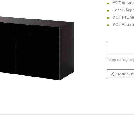
УЮТ Астан
Новосибирс
УЮТ в тц А
УЮТ Алмат
Наши менеджер
Поделит