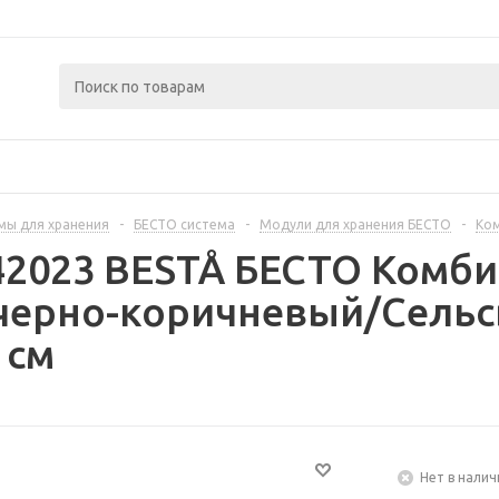
мы для хранения
-
БЕСТО система
-
Модули для хранения БЕСТО
-
Ком
42023 BESTÅ БЕСТО Комб
 черно-коричневый/Сель
 см
Нет в налич