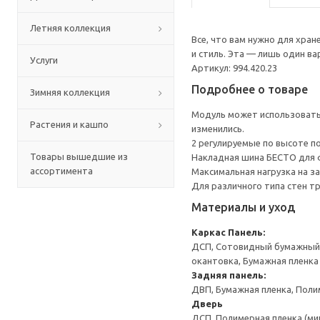
Летняя коллекция
Все, что вам нужно для хра
и стиль. Эта — лишь один в
Услуги
Артикул: 994.420.23
Подробнее о товаре
Зимняя коллекция
Модуль может использоватьс
Растения и кашпо
изменились.
2 регулируемые по высоте п
Товары вышедшие из
Накладная шина БЕСТО для ф
ассортимента
Максимальная нагрузка на за
Для различного типа стен т
Материалы и уход
Каркас
Панель:
ДСП, Сотовидный бумажный н
окантовка, Бумажная пленка
Задняя панель:
ДВП, Бумажная пленка, Поли
Дверь
ДСП, Полимерная пленка (ми