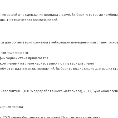
нения вещей и поддержания порядка в доме. Выберите готовую комбина
ариант из множества возможностей.
я для организации хранения в небольшом помещении или станет основ
олки прилагаются.
иксации к стене прилагается.
крепленный на стене каркас зависит от материала стены.
ребуются разные виды креплений. Выберите подходящие для ваших стен 
аполнитель (100 % переработанного материала), ДВП, Бумажная пленк
мерная пленка
н. 20 % переработанного материала), Пластиковая окантовка