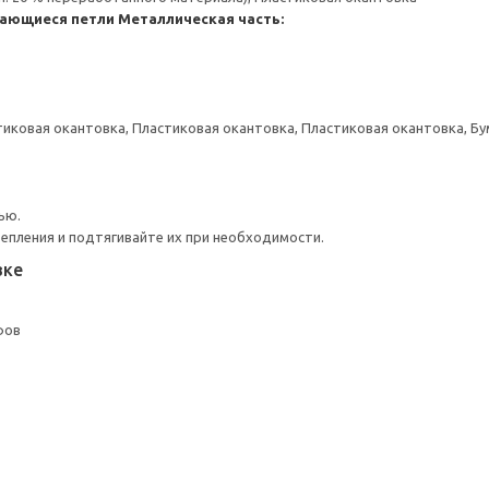
ающиеся петли
Металлическая часть:
тиковая окантовка, Пластиковая окантовка, Пластиковая окантовка, Б
ью.
репления и подтягивайте их при необходимости.
вке
фов