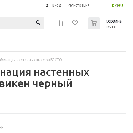
Вход
Регистрация
KZ
|
RU
0
Корзина
пуста
бинации настенных шкафов БЕСТО
инация настенных
свикен черный
ии