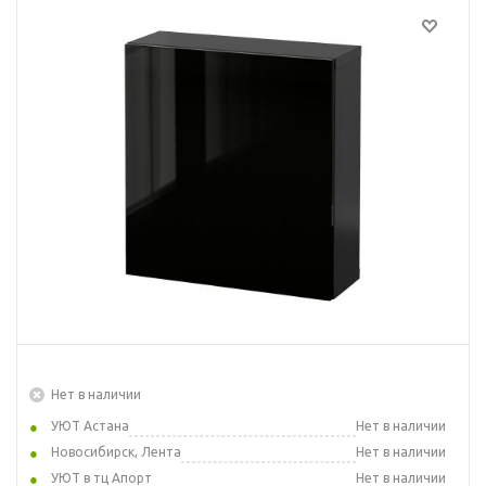
Нет в наличии
УЮТ Астана
Нет в наличии
Новосибирск, Лента
Нет в наличии
УЮТ в тц Апорт
Нет в наличии