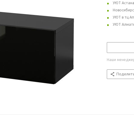
УЮТ Астан
Новосибирс
УЮТ в тц А
УЮТ Алмат
Наши менеджер
Поделит