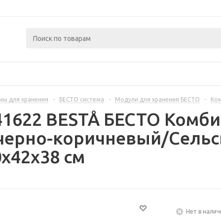
мы для хранения
-
БЕСТО система
-
Модули для хранения БЕСТО
-
Ком
41622 BESTÅ БЕСТО Комб
 черно-коричневый/Сельс
x42x38 см
Нет в налич