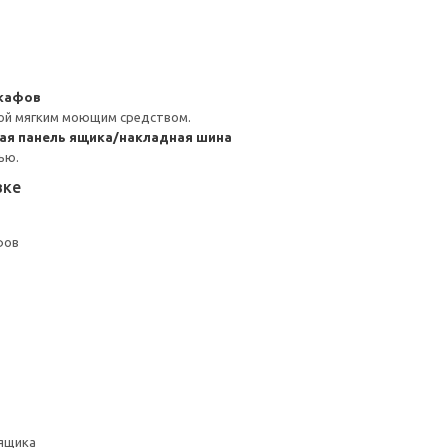
шкафов
ой мягким моющим средством.
ая панель ящика/накладная шина
ью.
вке
фов
ящика