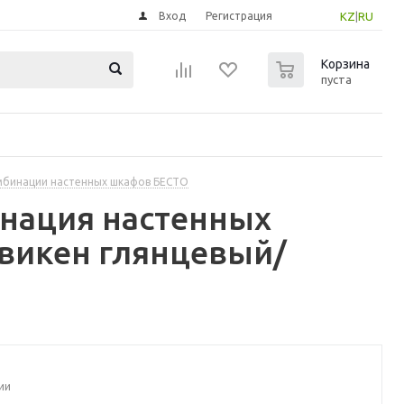
Вход
Регистрация
KZ
|
RU
0
Корзина
пуста
бинации настенных шкафов БЕСТО
инация настенных
викен глянцевый/
ии