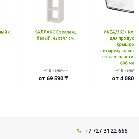
лый с
КАЛЛАКС Стеллаж,
ИКЕА/365+ Конт
белый, 42x147 см
для продукто
крышкой,
четырехугольной
стекло, пластик 
600 мл
В наличии
В наличи
от
69 590 ₸
от
4 080 ₸
+7 727 31 22 666