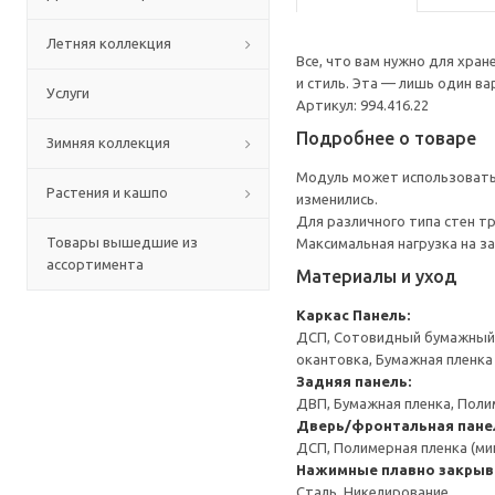
Летняя коллекция
Все, что вам нужно для хра
и стиль. Эта — лишь один в
Услуги
Артикул: 994.416.22
Подробнее о товаре
Зимняя коллекция
Модуль может использоватьс
Растения и кашпо
изменились.
Для различного типа стен т
Товары вышедшие из
Максимальная нагрузка на за
ассортимента
Материалы и уход
Каркас
Панель:
ДСП, Сотовидный бумажный н
окантовка, Бумажная пленка
Задняя панель:
ДВП, Бумажная пленка, Поли
Дверь/фронтальная пане
ДСП, Полимерная пленка (ми
Нажимные плавно закрыв
Сталь, Никелирование