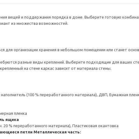
нения вещей и поддержания порядка в доме. Выберите готовую комбина
ариант из множества возможностей.
я для организации хранения в небольшом помещении или станет основ
ребуются разные виды креплений. Выберите подходящие для ваших стен 
крепленный на стене каркас зависит от материала стены.
аполнитель (100 % переработанного материала), ДВП, Бумажная пленк
мерная пленка
ль ящика
н. 20 % переработанного материала), Пластиковая окантовка
ающиеся петли
Металлическая часть: