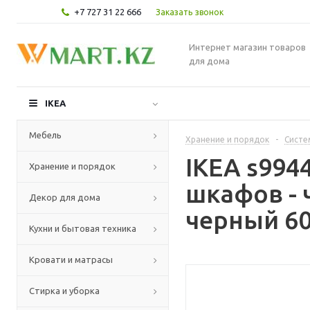
+7 727 31 22 666
Заказать звонок
Интернет магазин товаров
для дома
IKEA
Мебель
Хранение и порядок
-
Систе
IKEA s994
Хранение и порядок
шкафов -
Декор для дома
черный 60
Кухни и бытовая техника
Кровати и матрасы
Стирка и уборка