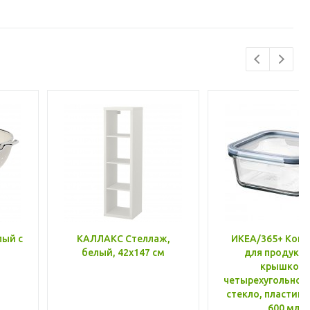
лый с
КАЛЛАКС Стеллаж,
ИКЕА/365+ Конт
белый, 42x147 см
для продукто
крышкой,
четырехугольной
стекло, пластик 
600 мл