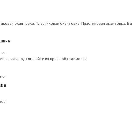
тиковая окантовка, Пластиковая окантовка, Пластиковая окантовка, Б
 шина
ью.
репления и подтягивайте их при необходимости.
ью.
вке
фов