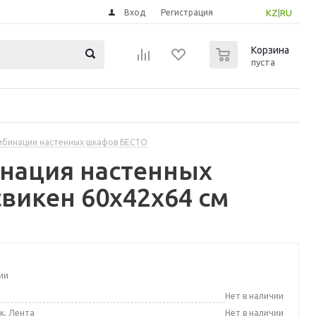
Вход
Регистрация
KZ
|
RU
0
Корзина
пуста
бинации настенных шкафов БЕСТО
инация настенных
викен 60x42x64 см
ии
а
Нет в наличии
к, Лента
Нет в наличии