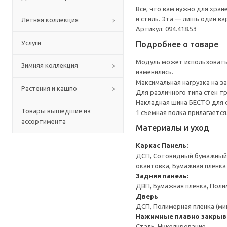
Все, что вам нужно для хра
и стиль. Эта — лишь один в
Летняя коллекция
Артикул: 094.418.53
Услуги
Подробнее о товаре
Модуль может использоватьс
Зимняя коллекция
изменились.
Максимальная нагрузка на за
Растения и кашпо
Для различного типа стен т
Накладная шина БЕСТО для ф
Товары вышедшие из
1 съемная полка прилагается
ассортимента
Материалы и уход
Каркас
Панель:
ДСП, Сотовидный бумажный н
окантовка, Бумажная пленка
Задняя панель:
ДВП, Бумажная пленка, Поли
Дверь
ДСП, Полимерная пленка (ми
Нажимные плавно закрыв
Сталь, Никелирование