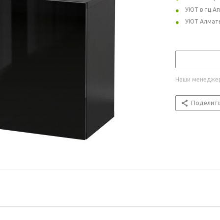
УЮТ в тц А
УЮТ Алмат
Наши менеджер
Поделит