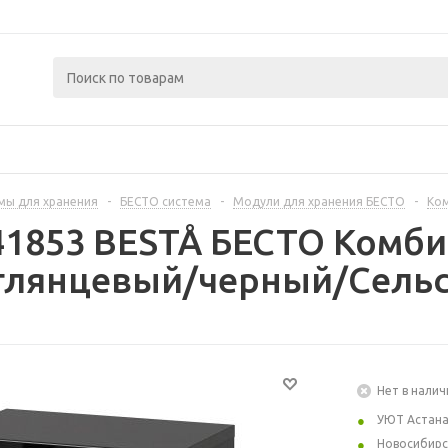
мы для хранения
-
БЕСТО система
-
Модули для хранения БЕСТО
-
Ком
41853 BESTÅ БЕСТО Комб
глянцевый/черный/Сельс
Нет в налич
УЮТ Астан
Новосибирс