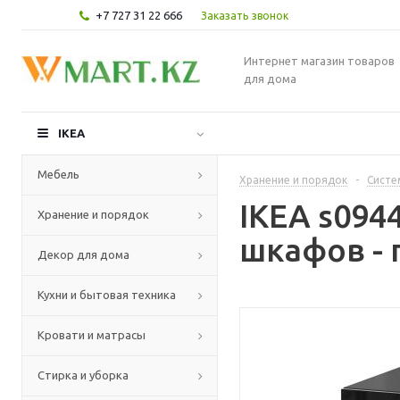
+7 727 31 22 666
Заказать звонок
Интернет магазин товаров
для дома
IKEA
Мебель
Хранение и порядок
-
Систе
IKEA s094
Хранение и порядок
шкафов - 
Декор для дома
Кухни и бытовая техника
Кровати и матрасы
Стирка и уборка