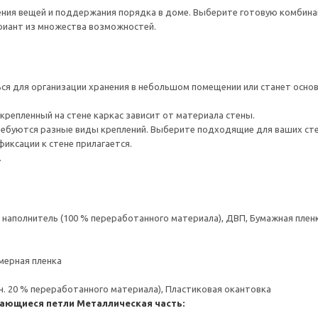
нения вещей и поддержания порядка в доме. Выберите готовую комбина
ариант из множества возможностей.
я для организации хранения в небольшом помещении или станет основ
крепленный на стене каркас зависит от материала стены.
ребуются разные виды креплений. Выберите подходящие для ваших стен 
иксации к стене прилагается.
.
аполнитель (100 % переработанного материала), ДВП, Бумажная пленк
мерная пленка
н. 20 % переработанного материала), Пластиковая окантовка
ающиеся петли
Металлическая часть: