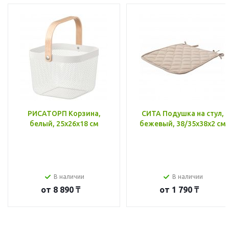
РИСАТОРП Корзина,
СИТА Подушка на стул,
белый, 25x26x18 см
бежевый, 38/35x38x2 см
В наличии
В наличии
от
8 890 ₸
от
1 790 ₸