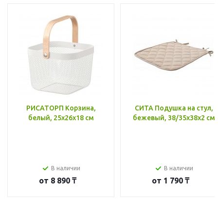
РИСАТОРП Корзина,
СИТА Подушка на стул,
белый, 25x26x18 см
бежевый, 38/35x38x2 см
В наличии
В наличии
от
8 890 ₸
от
1 790 ₸