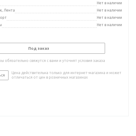
а
Нет в наличии
к, Лента
Нет в наличии
порт
Нет в наличии
ы
Нет в наличии
Под заказ
ы обязательно свяжутся с вами и уточнят условия заказа
Цена действительна только для интернет-магазина и может
ься
отличаться от цен в розничных магазинах