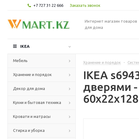
+7 727 31 22 666
Заказать звонок
Интернет магазин товаров
для дома
IKEA
Мебель
Хранение и порядок
-
Систе
IKEA s694
Хранение и порядок
дверями 
Декор для дома
60x22x128
Кухни и бытовая техника
Кровати и матрасы
Стирка и уборка