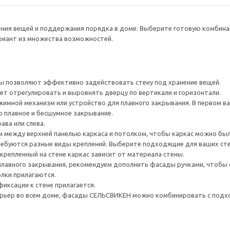
нения вещей и поддержания порядка в доме. Выберите готовую комбина
ариант из множества возможностей.
 позволяют эффективно задействовать стену под хранение вещей.
ет отрегулировать и выровнять дверцу по вертикали и горизонтали.
имной механизм или устройство для плавного закрывания. В первом ва
о плавное и бесшумное закрывание.
ава или слева.
 между верхней панелью каркаса и потолком, чтобы каркас можно был
ребуются разные виды креплений. Выберите подходящие для ваших стен 
крепленный на стене каркас зависит от материала стены.
плавного закрывания, рекомендуем дополнить фасады ручками, чтоб
олки прилагаются.
иксации к стене прилагается.
рьер во всем доме, фасады СЕЛЬСВИКЕН можно комбинировать с под