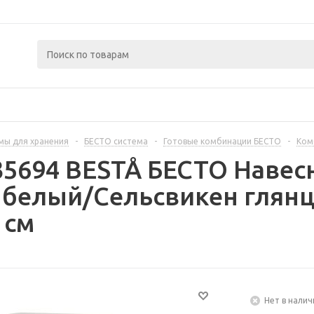
мы для хранения
-
БЕСТО система
-
Готовые комбинации БЕСТО
-
Ком
35694 BESTÅ БЕСТО Навес
- белый/Сельсвикен гля
 см
Нет в налич