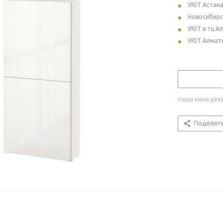
УЮТ Астан
Новосибирс
УЮТ в тц А
УЮТ Алмат
Наши менеджер
Поделит