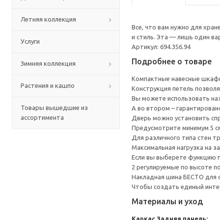
Летняя коллекция
Все, что вам нужно для хра
и стиль. Эта — лишь один в
Услуги
Артикул: 694.356.94
Подробнее о товаре
Зимняя коллекция
Компактные навесные шкафы
Растения и кашпо
Конструкция петель позволя
Вы можете использовать наж
Товары вышедшие из
А во втором – гарантирован
ассортимента
Дверь можно установить спр
Предусмотрите минимум 5 см
Для различного типа стен т
Максимальная нагрузка на за
Если вы выберете функцию 
2 регулируемые по высоте п
Накладная шина БЕСТО для ф
Чтобы создать единый инте
Материалы и уход
Каркас
Задняя панель: