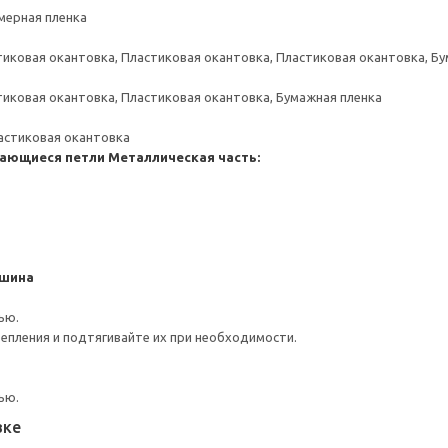
мерная пленка
тиковая окантовка, Пластиковая окантовка, Пластиковая окантовка, Б
тиковая окантовка, Пластиковая окантовка, Бумажная пленка
астиковая окантовка
ающиеся петли
Металлическая часть:
 шина
ью.
репления и подтягивайте их при необходимости.
ью.
вке