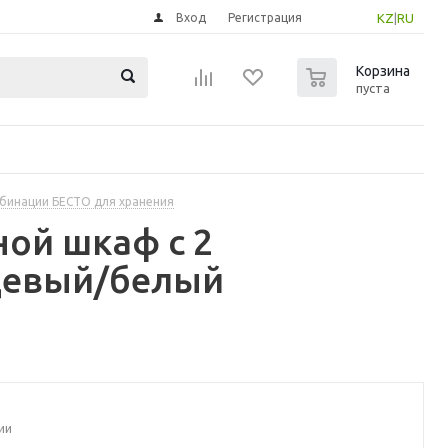
Вход
Регистрация
KZ
|
RU
0
Корзина
пуста
бинации БЕСТО для хранения
ной шкаф с 2
нцевый/белый
ии