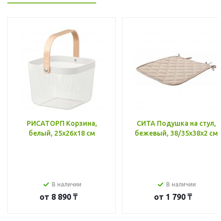
РИСАТОРП Корзина,
СИТА Подушка на стул,
белый, 25x26x18 см
бежевый, 38/35x38x2 см
В наличии
В наличии
от
8 890 ₸
от
1 790 ₸