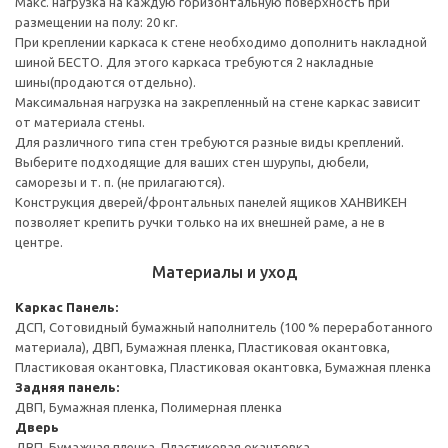
Макс. нагрузка на каждую горизонтальную поверхность при
размещении на полу: 20 кг.
При креплении каркаса к стене необходимо дополнить накладной
шиной БЕСТО. Для этого каркаса требуются 2 накладные
шины(продаются отдельно).
Максимальная нагрузка на закрепленный на стене каркас зависит
от материала стены.
Для различного типа стен требуются разные виды креплений.
Выберите подходящие для ваших стен шурупы, дюбели,
саморезы и т. п. (не прилагаются).
Конструкция дверей/фронтальных панелей ящиков ХАНВИКЕН
позволяет крепить ручки только на их внешней раме, а не в
центре.
Материалы и уход
Каркас
Панель:
ДСП, Сотовидный бумажный наполнитель (100 % переработанного
материала), ДВП, Бумажная пленка, Пластиковая окантовка,
Пластиковая окантовка, Пластиковая окантовка, Бумажная пленка
Задняя панель:
ДВП, Бумажная пленка, Полимерная пленка
Дверь
ДВП, Бумажная пленка, Пластиковая окантовка