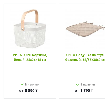
РИСАТОРП Корзина,
СИТА Подушка на стул,
белый, 25x26x18 см
бежевый, 38/35x38x2 см
В наличии
В наличии
от
8 890 ₸
от
1 790 ₸