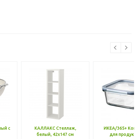
лый с
КАЛЛАКС Стеллаж,
ИКЕА/365+ Конт
белый, 42x147 см
для продукто