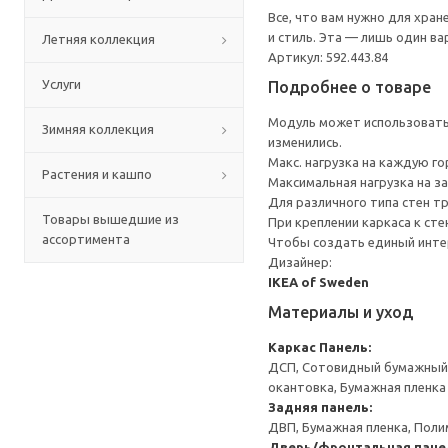
Все, что вам нужно для хра
и стиль. Эта — лишь один в
Летняя коллекция
Артикул: 592.443.84
Услуги
Подробнее о товаре
Модуль может использоватьс
Зимняя коллекция
изменились.
Макс. нагрузка на каждую го
Растения и кашпо
Максимальная нагрузка на за
Для различного типа стен т
Товары вышедшие из
При креплении каркаса к ст
ассортимента
Чтобы создать единый инте
Дизайнер:
IKEA of Sweden
Материалы и уход
Каркас
Панель:
ДСП, Сотовидный бумажный н
окантовка, Бумажная пленка
Задняя панель:
ДВП, Бумажная пленка, Поли
Дверь/фронтальная пане