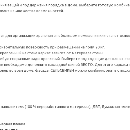
нения вещей и поддержания порядка в доме. Выберите готовую комбина
ариант из множества возможностей.
я для организации хранения в небольшом помещении или станет основ
ризонтальную поверхность при размещении на полу: 20 кг.
крепленный на стене каркас зависит от материала стены.
ребуются разные виды креплений. Выберите подходящие для ваших стен 
ене необходимо дополнить накладной шиной БЕСТО. Для этого каркаса
рьер во всем доме, фасады СЕЛЬСВИКЕН можно комбинировать с под
аполнитель (100 % переработанного материала), ДВП, Бумажная пленк
мерная пленка
ль ящика