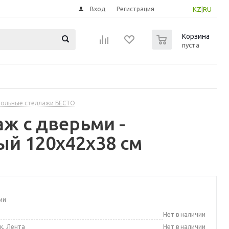
Вход
Регистрация
KZ
|
RU
0
Корзина
пуста
ольные стеллажи БЕСТО
ж с дверьми -
й 120x42x38 см
ии
а
Нет в наличии
к, Лента
Нет в наличии