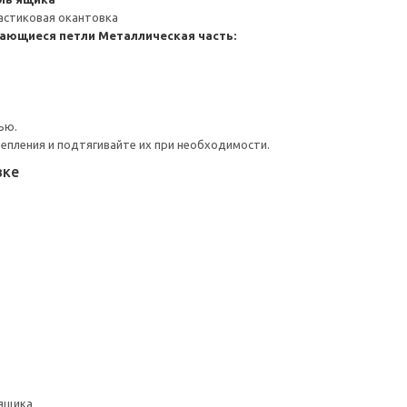
астиковая окантовка
ающиеся петли
Металлическая часть:
ью.
репления и подтягивайте их при необходимости.
вке
ящика