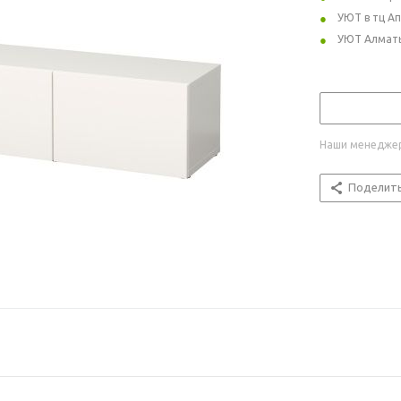
УЮТ в тц А
УЮТ Алмат
Наши менеджер
Поделит