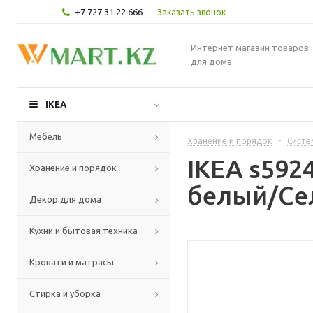
+7 727 31 22 666
Заказать звонок
Интернет магазин товаров
для дома
IKEA
Мебель
Хранение и порядок
-
Систе
IKEA s592
Хранение и порядок
белый/Се
Декор для дома
Кухни и бытовая техника
Кровати и матрасы
Стирка и уборка