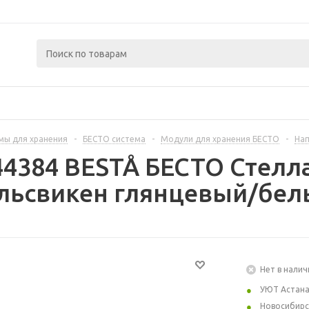
мы для хранения
-
БЕСТО система
-
Модули для хранения БЕСТО
-
Нап
44384 BESTÅ БЕСТО Стелла
льсвикен глянцевый/белы
Нет в налич
УЮТ Астан
Новосибирс