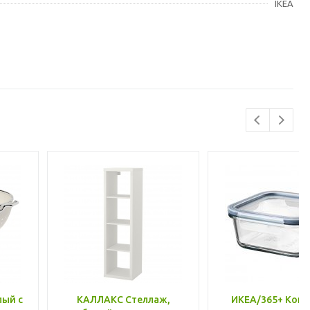
IKEA
лый с
КАЛЛАКС Стеллаж,
ИКЕА/365+ Конт