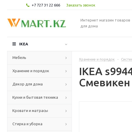
+7 727 31 22 666
Заказать звонок
Интернет магазин товаров
для дома
IKEA
Мебель
Хранение и порядок
-
Систе
IKEA s994
Хранение и порядок
Смевикен 
Декор для дома
Кухни и бытовая техника
Кровати и матрасы
Стирка и уборка