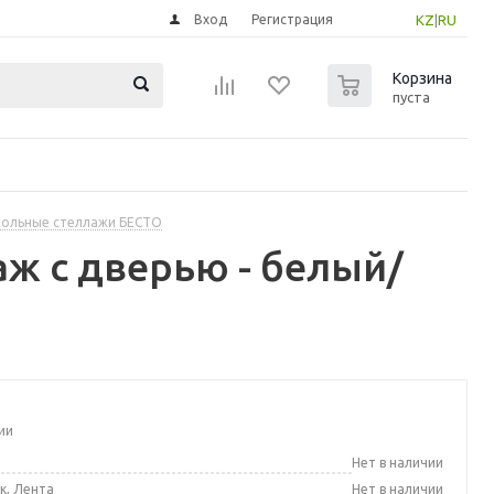
Вход
Регистрация
KZ
|
RU
0
Корзина
пуста
ольные стеллажи БЕСТО
аж с дверью - белый/
ии
а
Нет в наличии
к, Лента
Нет в наличии