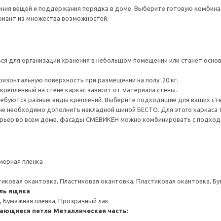
нения вещей и поддержания порядка в доме. Выберите готовую комбина
ариант из множества возможностей.
я для организации хранения в небольшом помещении или станет основ
ризонтальную поверхность при размещении на полу: 20 кг.
крепленный на стене каркас зависит от материала стены.
ребуются разные виды креплений. Выберите подходящие для ваших стен 
ене необходимо дополнить накладной шиной БЕСТО. Для этого каркаса 
рьер во всем доме, фасады СМЕВИКЕН можно комбинировать с подхо
мерная пленка
тиковая окантовка, Пластиковая окантовка, Пластиковая окантовка, Б
ль ящика
, Бумажная пленка, Прозрачный лак
ающиеся петли
Металлическая часть: