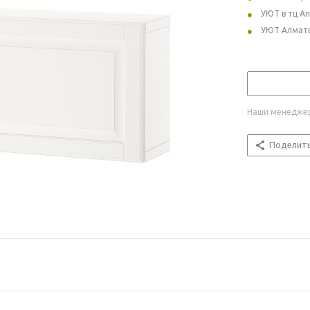
УЮТ в тц А
УЮТ Алмат
Наши менеджер
Поделит