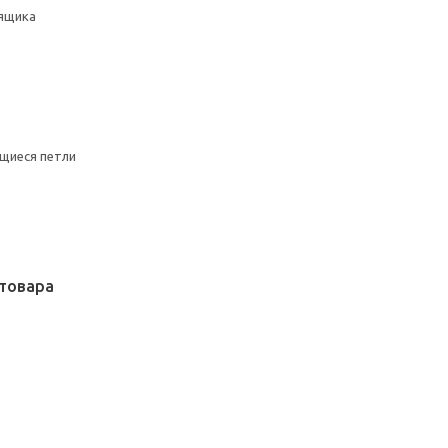
ящика
щиеся петли
товара