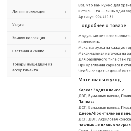
Все, что вам нужно для хра
и стиль. Эта — лишь один в
Летняя коллекция
Артикул: 994.412.31
Услуги
Подробнее о товаре
Модуль может использоватьс
Зимняя коллекция
изменились.
Макс. нагрузка на каждую го
Растения и кашпо
Максимальная нагрузка на за
Для различного типа стен т
Товары вышедшие из
При креплении каркаса к ст
ассортимента
Чтобы создать единый инте
Материалы и уход
Каркас
Задняя панель:
ДВП, Бумажная пленка, Поли
Панель:
ДСП, Бумажная пленка, Плас
Дверь/фронтальная пане
ДСП, ДВП, Акриловая краска
Нажимные плавно закрыв
Сталь, Никелирование