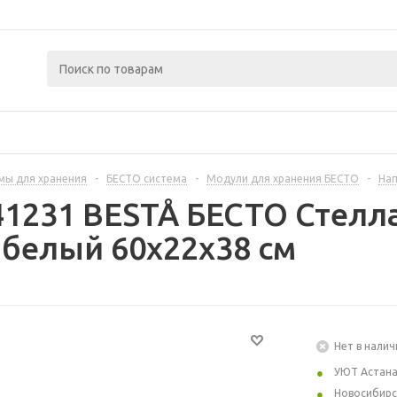
мы для хранения
-
БЕСТО система
-
Модули для хранения БЕСТО
-
Нап
41231 BESTÅ БЕСТО Стелл
белый 60x22x38 см
Нет в налич
УЮТ Астан
Новосибирс