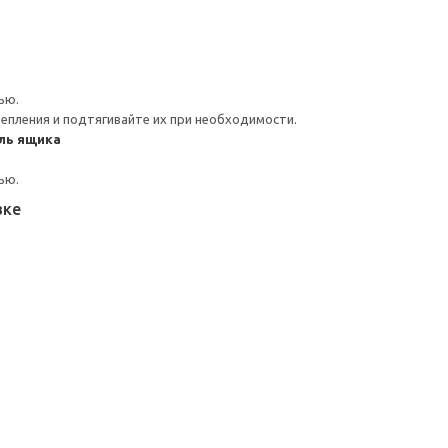
ью.
репления и подтягивайте их при необходимости.
ль ящика
ью.
вке