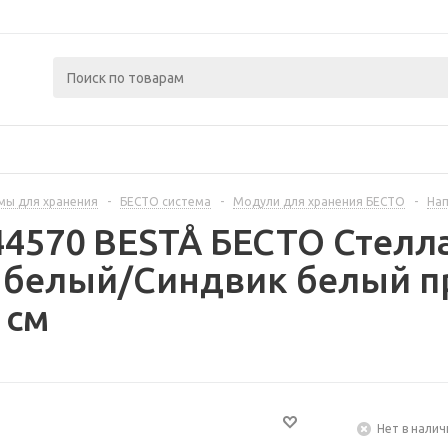
мы для хранения
-
БЕСТО система
-
Модули для хранения БЕСТО
-
Нап
44570 BESTÅ БЕСТО Стелл
 белый/Синдвик белый п
 см
Нет в налич