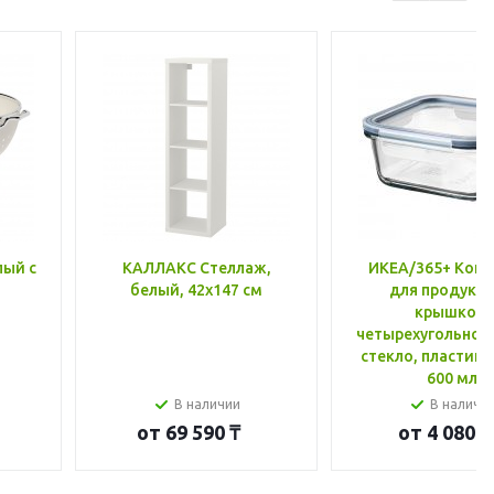
лый с
КАЛЛАКС Стеллаж,
ИКЕА/365+ Конт
белый, 42x147 см
для продукто
крышкой,
четырехугольной
стекло, пластик 
600 мл
В наличии
В наличи
от
69 590 ₸
от
4 080 ₸