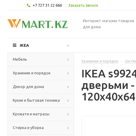
+7 727 31 22 666
Заказать звонок
Интернет магазин товаров
для дома
IKEA
Мебель
Хранение и порядок
-
Систе
IKEA s992
Хранение и порядок
дверьми -
Декор для дома
120x40x64
Кухни и бытовая техника
Кровати и матрасы
Стирка и уборка