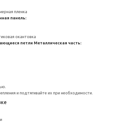
мерная пленка
нная панель:
тиковая окантовка
ающиеся петли
Металлическая часть:
ью.
репления и подтягивайте их при необходимости.
вке
ми