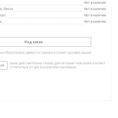
а
Нет в наличии
к, Лента
Нет в наличии
порт
Нет в наличии
ы
Нет в наличии
Под заказ
ы обязательно свяжутся с вами и уточнят условия заказа
Цена действительна только для интернет-магазина и может
ься
отличаться от цен в розничных магазинах