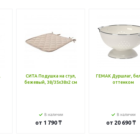
,
СИТА Подушка на стул,
ГЕМАК Дуршлаг, бе
бежевый, 38/35x38x2 см
оттенком
В наличии
В наличии
от
1 790 ₸
от
20 690 ₸