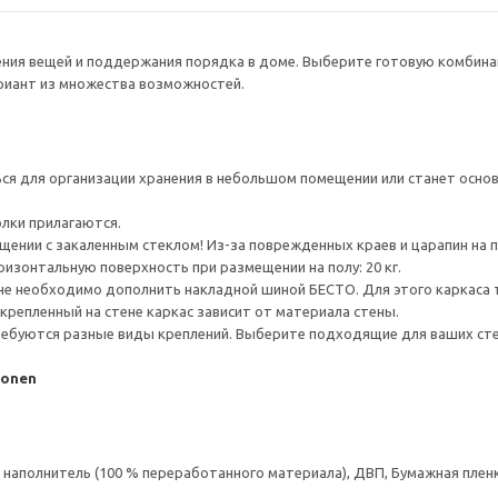
нения вещей и поддержания порядка в доме. Выберите готовую комбина
ариант из множества возможностей.
я для организации хранения в небольшом помещении или станет основ
олки прилагаются.
ении с закаленным стеклом! Из-за поврежденных краев и царапин на 
ризонтальную поверхность при размещении на полу: 20 кг.
ене необходимо дополнить накладной шиной БЕСТО. Для этого каркаса
крепленный на стене каркас зависит от материала стены.
ребуются разные виды креплений. Выберите подходящие для ваших стен 
vonen
аполнитель (100 % переработанного материала), ДВП, Бумажная пленк