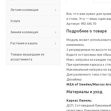
Летняя коллекция
Все, что вам нужно для хра
и стиль. Эта — лишь один в
Услуги
Артикул: 992.445.70
Подробнее о товаре
Зимняя коллекция
Модуль может использоватьс
Растения и кашпо
изменились.
2 регулируемые по высоте п
Товары вышедшие из
Будьте осторожны при обращ
ассортимента
Макс. нагрузка на каждую го
При креплении каркаса к ст
Максимальная нагрузка на за
Для различного типа стен т
Дизайнер:
IKEA of Sweden/Marcus Ar
Материалы и уход
Каркас
Панель:
ДСП, Сотовидный бумажный н
окантовка, Бумажная пленка