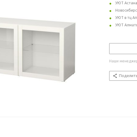
УЮТ Астан
Новосибирс
УЮТ в тц А
УЮТ Алмат
Наши менеджер
Поделит