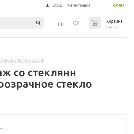
Вход
Регистрация
KZ
|
RU
0
Корзина
пуста
ольные стеллажи БЕСТО
аж со стеклянн
розрачное стекло
ии