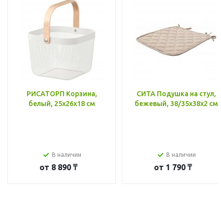
РИСАТОРП Корзина,
СИТА Подушка на стул,
белый, 25x26x18 см
бежевый, 38/35x38x2 см
В наличии
В наличии
от
8 890 ₸
от
1 790 ₸