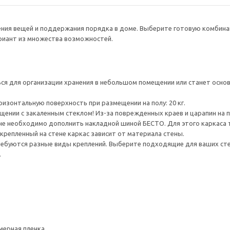
нения вещей и поддержания порядка в доме. Выберите готовую комбина
ариант из множества возможностей.
я для организации хранения в небольшом помещении или станет основ
ризонтальную поверхность при размещении на полу: 20 кг.
ении с закаленным стеклом! Из-за поврежденных краев и царапин на 
ене необходимо дополнить накладной шиной БЕСТО. Для этого каркаса 
крепленный на стене каркас зависит от материала стены.
ребуются разные виды креплений. Выберите подходящие для ваших стен 
.
мерная пленка