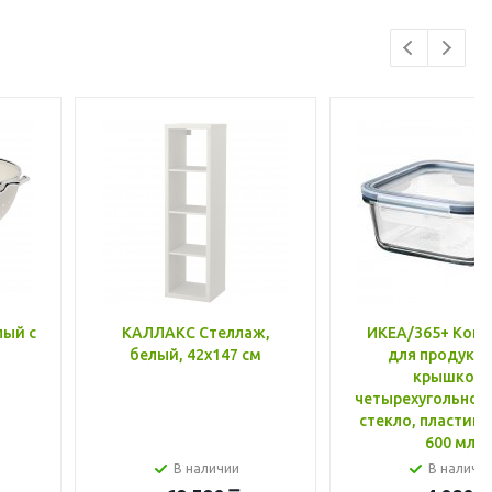
лый с
КАЛЛАКС Стеллаж,
ИКЕА/365+ Конт
белый, 42x147 см
для продукто
крышкой,
четырехугольной
стекло, пластик 
600 мл
В наличии
В наличи