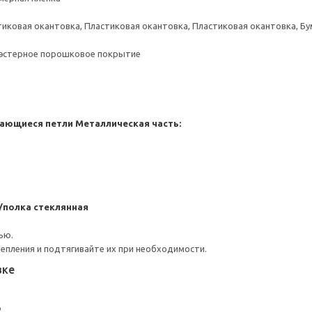
тиковая окантовка, Пластиковая окантовка, Пластиковая окантовка, Б
иэстерное порошковое покрытие
ающиеся петли
Металлическая часть:
/полка стеклянная
ью.
репления и подтягивайте их при необходимости.
вке
ю