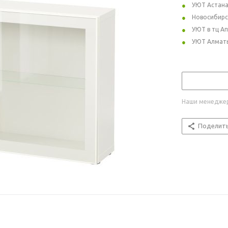
УЮТ Астан
Новосибирс
УЮТ в тц А
УЮТ Алмат
Наши менеджер
Поделит