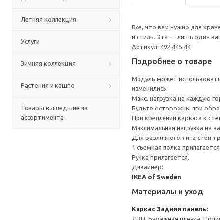
Летняя коллекция
Все, что вам нужно для хра
и стиль. Эта — лишь один в
Услуги
Артикул: 492.445.44
Подробнее о товаре
Зимняя коллекция
Модуль может использоватьс
Растения и кашпо
изменились.
Макс. нагрузка на каждую го
Товары вышедшие из
Будьте осторожны при обращ
ассортимента
При креплении каркаса к ст
Максимальная нагрузка на за
Для различного типа стен т
1 съемная полка прилагается
Ручка прилагается.
Дизайнер:
IKEA of Sweden
Материалы и уход
Каркас
Задняя панель:
ДВП, Бумажная пленка, Поли