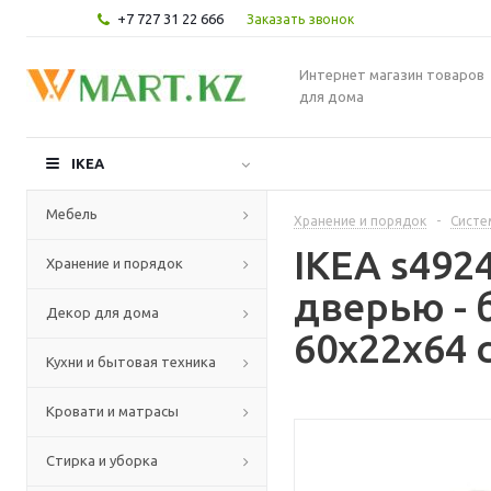
+7 727 31 22 666
Заказать звонок
Интернет магазин товаров
для дома
IKEA
Мебель
Хранение и порядок
-
Систе
IKEA s492
Хранение и порядок
дверью - 
Декор для дома
60x22x64 
Кухни и бытовая техника
Кровати и матрасы
Стирка и уборка