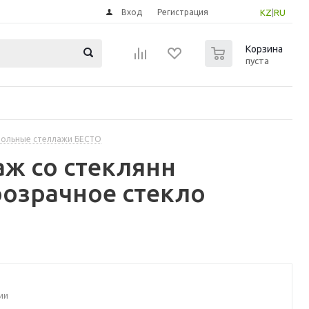
Вход
Регистрация
KZ
|
RU
0
Корзина
пуста
ольные стеллажи БЕСТО
аж со стеклянн
розрачное стекло
ии