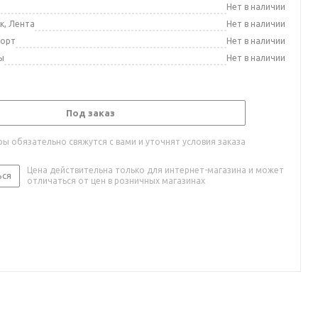
а
Нет в наличии
к, Лента
Нет в наличии
порт
Нет в наличии
ы
Нет в наличии
Под заказ
ы обязательно свяжутся с вами и уточнят условия заказа
Цена действительна только для интернет-магазина и может
ься
отличаться от цен в розничных магазинах