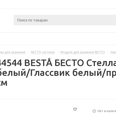
мы для хранения
-
БЕСТО система
-
Модули для хранения БЕСТО
-
Нап
44544 BESTÅ БЕСТО Стелл
белый/Глассвик белый/п
см
Нет в налич