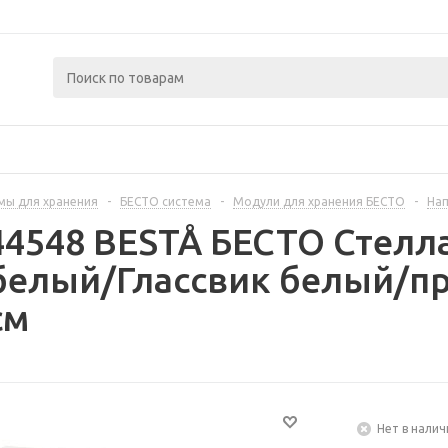
мы для хранения
-
БЕСТО система
-
Модули для хранения БЕСТО
-
Нап
44548 BESTÅ БЕСТО Стелл
белый/Глассвик белый/п
см
Нет в налич