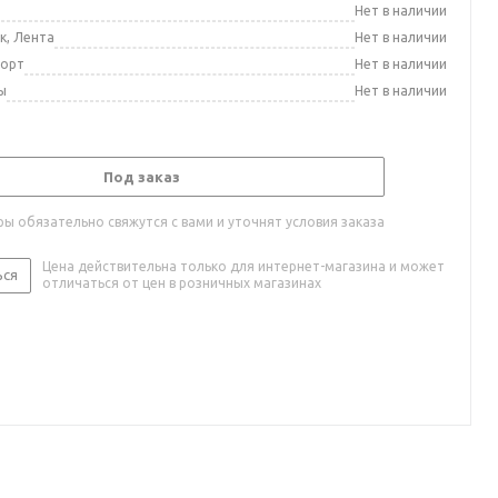
а
Нет в наличии
к, Лента
Нет в наличии
порт
Нет в наличии
ы
Нет в наличии
Под заказ
ы обязательно свяжутся с вами и уточнят условия заказа
Цена действительна только для интернет-магазина и может
ься
отличаться от цен в розничных магазинах