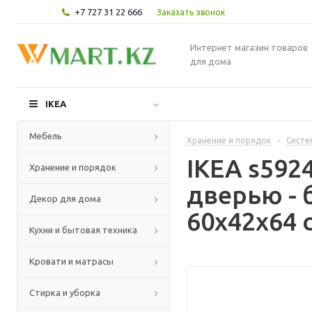
+7 727 31 22 666
Заказать звонок
Интернет магазин товаров
для дома
IKEA
Мебель
Хранение и порядок
-
Систе
IKEA s592
Хранение и порядок
дверью - 
Декор для дома
60x42x64 
Кухни и бытовая техника
Кровати и матрасы
Стирка и уборка