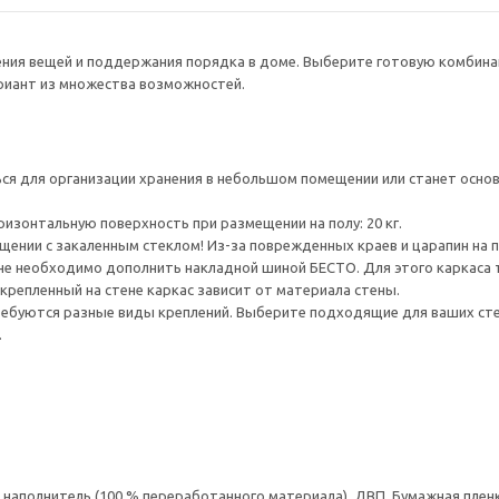
нения вещей и поддержания порядка в доме. Выберите готовую комбина
ариант из множества возможностей.
я для организации хранения в небольшом помещении или станет основ
ризонтальную поверхность при размещении на полу: 20 кг.
ении с закаленным стеклом! Из-за поврежденных краев и царапин на 
ене необходимо дополнить накладной шиной БЕСТО. Для этого каркаса 
крепленный на стене каркас зависит от материала стены.
ребуются разные виды креплений. Выберите подходящие для ваших стен 
.
аполнитель (100 % переработанного материала), ДВП, Бумажная пленк