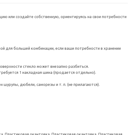
цию или создайте собственную, ориентируясь на свои потребности
ой для большей комбинации, если ваши потребности в хранении
поверхности стекло может внезапно разбиться.
требуется 1 накладная шина (продается отдельно).
шурупы, дюбели, саморезы и т. п. (не прилагаются).
а, Пластиковая окантовка, Пластиковая окантовка, Пластиковая