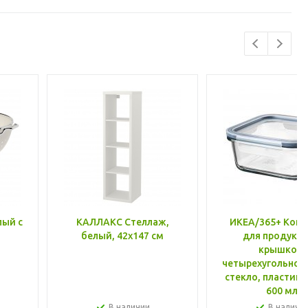
лый с
КАЛЛАКС Стеллаж,
ИКЕА/365+ Конт
белый, 42x147 см
для продукто
крышкой,
четырехугольной
стекло, пластик 
600 мл
В наличии
В наличи