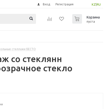
Вход
Регистрация
KZ
|
RU
0
Корзина
пуста
ольные стеллажи БЕСТО
аж со стеклянн
розрачное стекло
ии