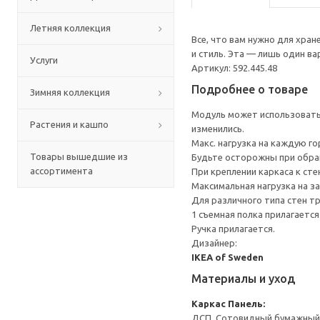
Летняя коллекция
Все, что вам нужно для хра
и стиль. Эта — лишь один в
Услуги
Артикул: 592.445.48
Подробнее о товаре
Зимняя коллекция
Модуль может использоватьс
Растения и кашпо
изменились.
Макс. нагрузка на каждую го
Товары вышедшие из
Будьте осторожны при обращ
ассортимента
При креплении каркаса к ст
Максимальная нагрузка на за
Для различного типа стен т
1 съемная полка прилагается
Ручка прилагается.
Дизайнер:
IKEA of Sweden
Материалы и уход
Каркас
Панель:
ДСП, Сотовидный бумажный н