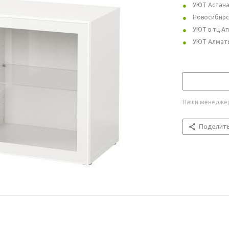
УЮТ Астан
Новосибирс
УЮТ в тц А
УЮТ Алмат
Наши менеджер
Поделит