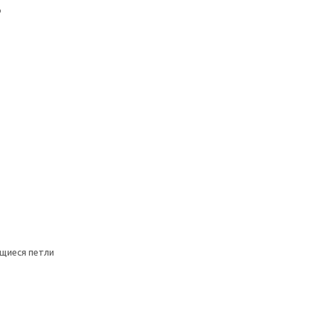
ю
щиеся петли