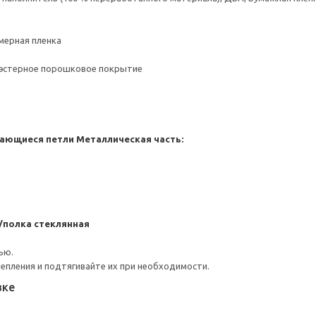
мерная пленка
иэстерное порошковое покрытие
ающиеся петли
Металлическая часть:
/полка стеклянная
ью.
репления и подтягивайте их при необходимости.
вке