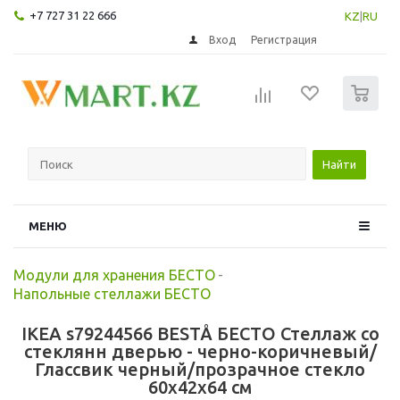
+7 727 31 22 666
KZ
|
RU
Вход
Регистрация
0
Найти
МЕНЮ
Модули для хранения БЕСТО
-
Напольные стеллажи БЕСТО
IKEA s79244566 BESTÅ БЕСТО Стеллаж со
стеклянн дверью - черно-коричневый/
Глассвик черный/прозрачное стекло
60x42x64 см