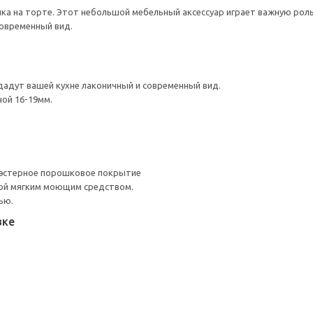
нка на торте. Этот небольшой мебельный аксессуар играет важную рол
современный вид.
идадут вашей кухне лаконичный и современный вид.
ой 16-19мм.
иэстерное порошковое покрытие
ой мягким моющим средством.
ью.
вке