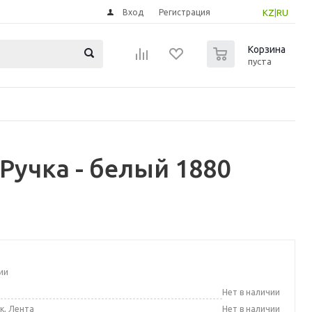
Вход
Регистрация
KZ
|
RU
0
Корзина
пуста
Ручка - белый 1880
ии
а
Нет в наличии
к, Лента
Нет в наличии