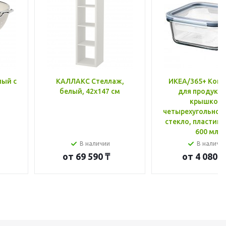
лый с
КАЛЛАКС Стеллаж,
ИКЕА/365+ Конт
белый, 42x147 см
для продукто
крышкой,
четырехугольной
стекло, пластик 
600 мл
В наличии
В наличи
от
69 590 ₸
от
4 080 ₸