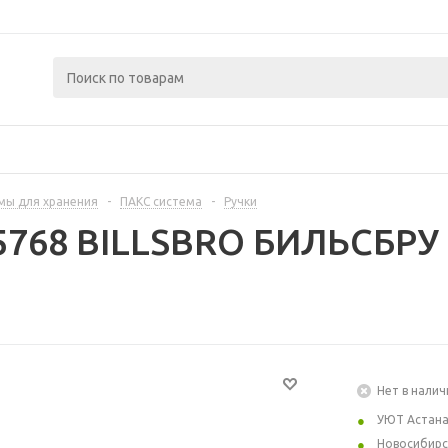
мы для хранения
-
ПАКС система
-
Ручки
5768 BILLSBRO БИЛЬСБРУ 
Нет в налич
УЮТ Астан
Новосибирс