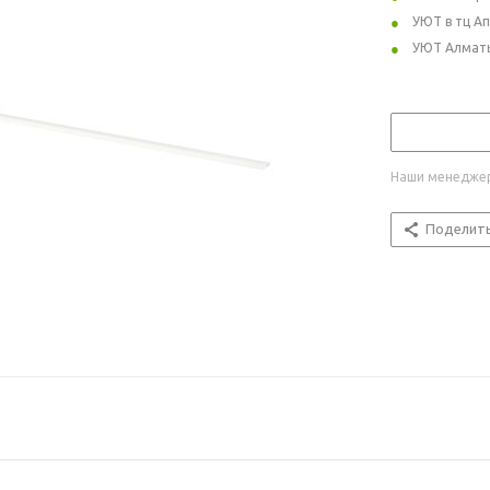
УЮТ в тц А
УЮТ Алмат
Наши менеджер
Поделит