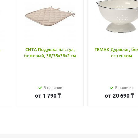
,
СИТА Подушка на стул,
ГЕМАК Дуршлаг, бе
бежевый, 38/35x38x2 см
оттенком
В наличии
В наличии
от
1 790 ₸
от
20 690 ₸