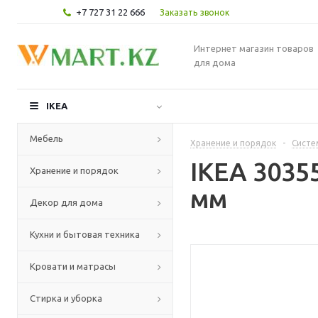
+7 727 31 22 666
Заказать звонок
Интернет магазин товаров
для дома
IKEA
Мебель
Хранение и порядок
-
Систе
IKEA 3035
Хранение и порядок
мм
Декор для дома
Кухни и бытовая техника
Кровати и матрасы
Стирка и уборка