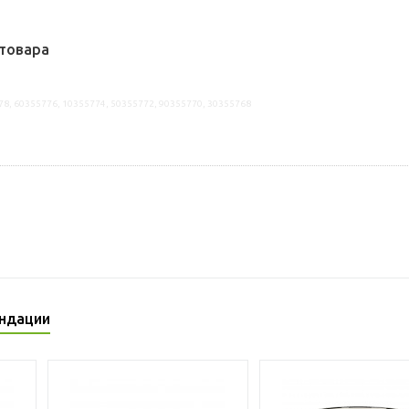
товара
78, 60355776, 10355774, 50355772, 90355770, 30355768
ндации