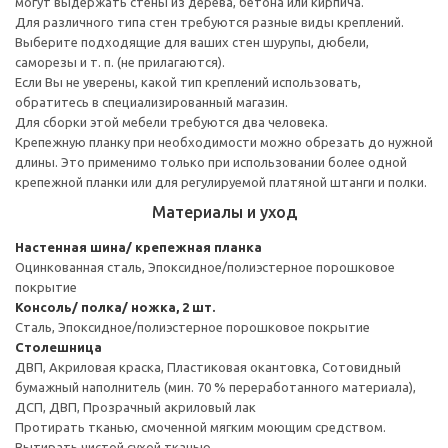
могут выдержать стены из дерева, бетона или кирпича.
Для различного типа стен требуются разные виды креплений.
Выберите подходящие для ваших стен шурупы, дюбели,
саморезы и т. п. (не прилагаются).
Если Вы не уверены, какой тип креплений использовать,
обратитесь в специализированный магазин.
Для сборки этой мебели требуются два человека.
Крепежную планку при необходимости можно обрезать до нужной
длины. Это применимо только при использовании более одной
крепежной планки или для регулируемой платяной штанги и полки.
Материалы и уход
Настенная шина/ крепежная планка
Оцинкованная сталь, Эпоксидное/полиэстерное порошковое
покрытие
Консоль/ полка/ ножка, 2 шт.
Сталь, Эпоксидное/полиэстерное порошковое покрытие
Столешница
ДВП, Акриловая краска, Пластиковая окантовка, Сотовидный
бумажный наполнитель (мин. 70 % переработанного материала),
ДСП, ДВП, Прозрачный акриловый лак
Протирать тканью, смоченной мягким моющим средством.
Вытирать чистой сухой тканью.