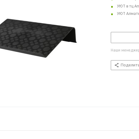
УЮТ в тц А
УЮТ Алмат
Наши менеджер
Поделит