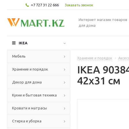
+7 727 31 22 666
Заказать звонок
Интернет магазин товаров
для дома
IKEA
Мебель
Хранение и порядок
-
Аксес
IKEA 9038
Хранение и порядок
42x31 см
Декор для дома
Кухни и бытовая техника
Кровати и матрасы
Стирка и уборка