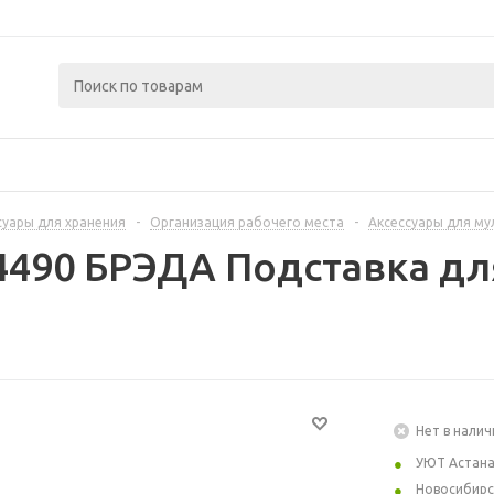
суары для хранения
-
Организация рабочего места
-
Аксессуары для м
4490 БРЭДА Подставка дл
Нет в налич
УЮТ Астан
Новосибирс