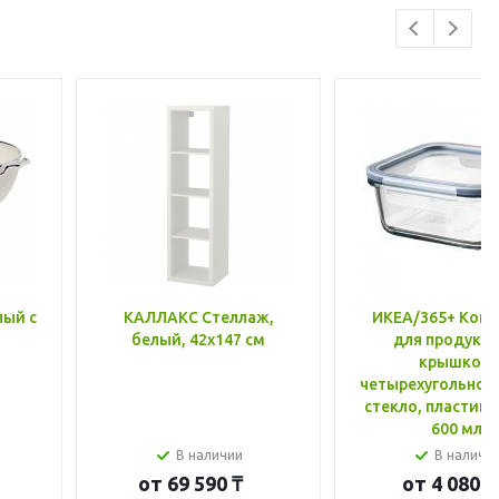
лый с
КАЛЛАКС Стеллаж,
ИКЕА/365+ Конт
белый, 42x147 см
для продукто
крышкой,
четырехугольной
стекло, пластик 
600 мл
В наличии
В наличи
от
69 590 ₸
от
4 080 ₸