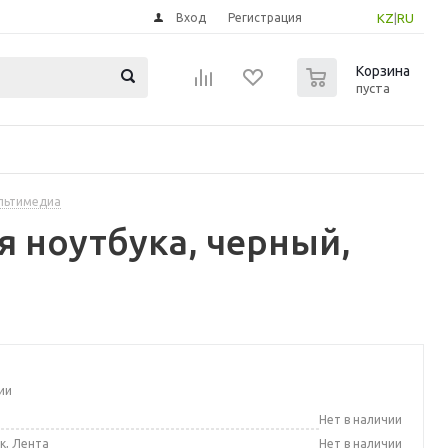
Вход
Регистрация
KZ
|
RU
0
Корзина
пуста
ультимедиа
я ноутбука, черный,
ии
а
Нет в наличии
к, Лента
Нет в наличии