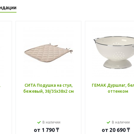
ндации
,
СИТА Подушка на стул,
ГЕМАК Дуршлаг, бе
бежевый, 38/35x38x2 см
оттенком
В наличии
В наличии
от
1 790 ₸
от
20 690 ₸