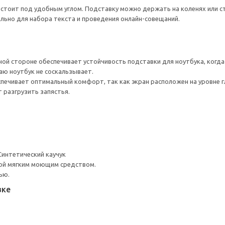
 стоит под удобным углом. Подставку можно держать на коленях или с
ально для набора текста и проведения онлайн-совещаний.
ной стороне обеспечивает устойчивость подставки для ноутбука, когда
ю ноутбук не соскальзывает.
печивает оптимальный комфорт, так как экран расположен на уровне г
 разгрузить запястья.
интетический каучук
ой мягким моющим средством.
ью.
вке