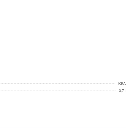
IKEA
0,71