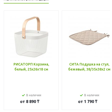
РИСАТОРП Корзина,
СИТА Подушка на стул,
белый, 25x26x18 см
бежевый, 38/35x38x2 см
В наличии
В наличии
от
8 890 ₸
от
1 790 ₸