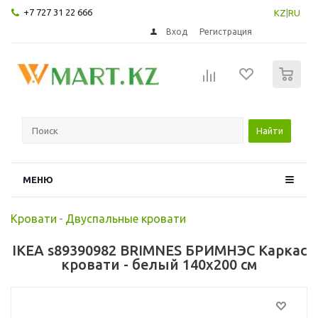
+7 727 31 22 666
KZ
|
RU
Вход
Регистрация
0
Найти
МЕНЮ
Кровати
-
Двуспальные кровати
IKEA s89390982 BRIMNES БРИМНЭС Каркас
кровати - белый 140x200 см