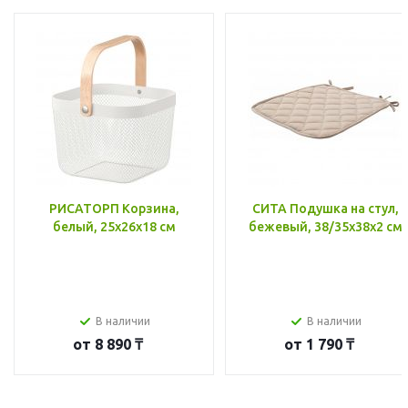
РИСАТОРП Корзина,
СИТА Подушка на стул,
белый, 25x26x18 см
бежевый, 38/35x38x2 см
В наличии
В наличии
от
8 890 ₸
от
1 790 ₸