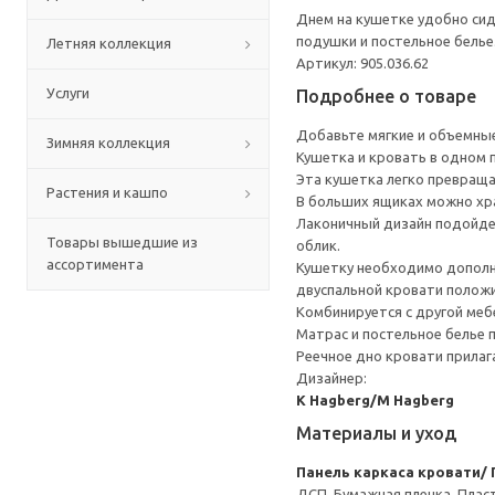
Днем на кушетке удобно сид
подушки и постельное белье.
Летняя коллекция
Артикул: 905.036.62
Услуги
Подробнее о товаре
Добавьте мягкие и объемные
Зимняя коллекция
Кушетка и кровать в одном 
Эта кушетка легко превраща
Растения и кашпо
В больших ящиках можно хра
Лаконичный дизайн подойде
Товары вышедшие из
облик.
ассортимента
Кушетку необходимо дополни
двуспальной кровати полож
Комбинируется с другой ме
Матрас и постельное белье
Реечное дно кровати прилаг
Дизайнер:
K Hagberg/M Hagberg
Материалы и уход
Панель каркаса кровати/
ДСП, Бумажная пленка, Плас