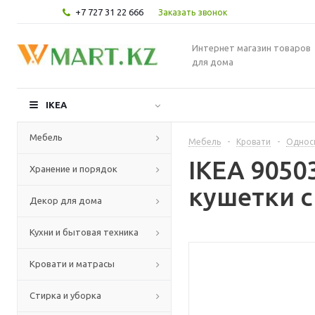
+7 727 31 22 666
Заказать звонок
Интернет магазин товаров
для дома
IKEA
Мебель
Мебель
-
Кровати
-
Однос
IKEA 9050
Хранение и порядок
кушетки с
Декор для дома
Кухни и бытовая техника
Кровати и матрасы
Стирка и уборка