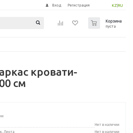
Вход
Регистрация
KZ
|
RU
0
Корзина
пуста
аркас кровати-
00 см
ии
а
Нет в наличии
к, Лента
Нет в наличии