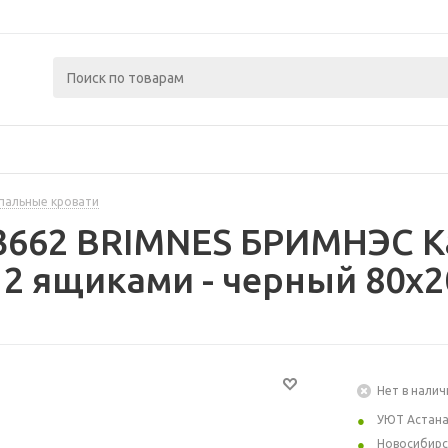
пальные кровати
3662 BRIMNES БРИМНЭС К
 2 ящиками - черный 80x2
Нет в налич
УЮТ Астан
Новосибирс