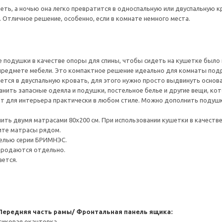
еть, а ночью она легко превратится в односпальную или двуспальную 
 Отличное решение, особенно, если в комнате немного места.
 подушки в качестве опоры для спины, чтобы сидеть на кушетке было
предмете мебели. Это компактное решение идеально для комнаты подр
ется в двуспальную кровать, для этого нужно просто выдвинуть основ
нить запасные одеяла и подушки, постельное белье и другие вещи, кот
т для интерьера практически в любом стиле. Можно дополнить подушк
ть двумя матрасами 80x200 см. При использовании кушетки в качеств
ите матрасы рядом.
белью серии БРИМНЭС.
 продаются отдельно.
ается.
 Передняя часть рамы/ Фронтальная панель ящика:
тиковая окантовка