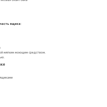
часть ящика:
н
ой мягким моющим средством.
ью.
вке
 ящиками