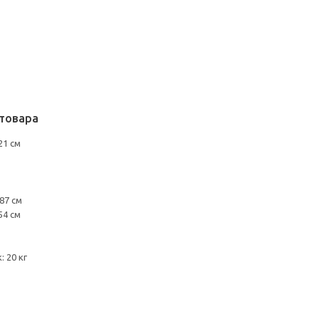
товара
21 см
87 см
54 см
 20 кг