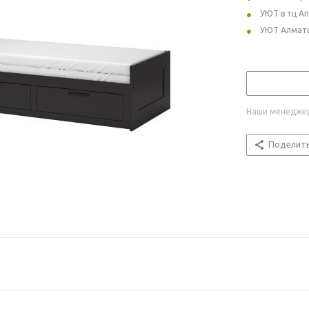
УЮТ в тц А
УЮТ Алмат
Наши менеджер
Поделит