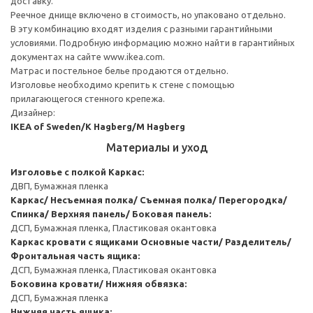
доставку.
Реечное днище включено в стоимость, но упаковано отдельно.
В эту комбинацию входят изделия с разными гарантийными
условиями. Подробную информацию можно найти в гарантийных
документах на сайте www.ikea.com.
Матрас и постельное белье продаются отдельно.
Изголовье необходимо крепить к стене с помощью
прилагающегося стенного крепежа.
Дизайнер:
IKEA of Sweden/K Hagberg/M Hagberg
Материалы и уход
Изголовье с полкой
Каркас:
ДВП, Бумажная пленка
Каркас/ Несъемная полка/ Съемная полка/ Перегородка/
Спинка/ Верхняя панель/ Боковая панель:
ДСП, Бумажная пленка, Пластиковая окантовка
Каркас кровати с ящиками
Основные части/ Разделитель/
Фронтальная часть ящика:
ДСП, Бумажная пленка, Пластиковая окантовка
Боковина кровати/ Нижняя обвязка:
ДСП, Бумажная пленка
Нижняя часть ящика: