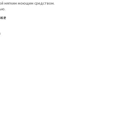
ой мягким моющим средством.
ью.
вке
м