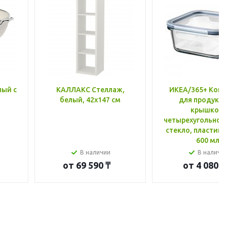
лый с
КАЛЛАКС Стеллаж,
ИКЕА/365+ Конт
белый, 42x147 см
для продукто
крышкой,
четырехугольной
стекло, пластик 
600 мл
В наличии
В наличи
от
69 590 ₸
от
4 080 ₸