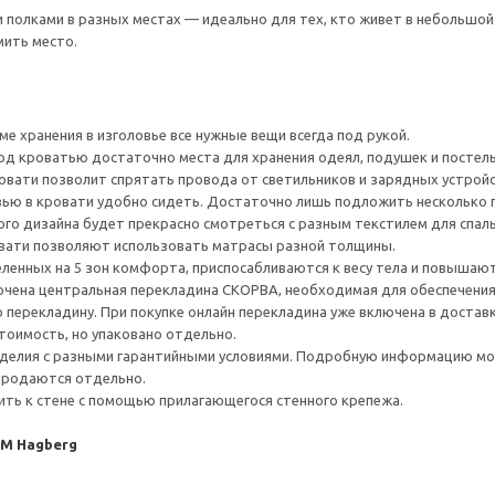
 полками в разных местах — идеально для тех, кто живет в небольшой
мить место.
е хранения в изголовье все нужные вещи всегда под рукой.
од кроватью достаточно места для хранения одеял, подушек и постель
ровати позволит спрятать провода от светильников и зарядных устройс
ью в кровати удобно сидеть. Достаточно лишь подложить несколько п
ого дизайна будет прекрасно смотреться с разным текстилем для спаль
вати позволяют использовать матрасы разной толщины.
еленных на 5 зон комфорта, приспосабливаются к весу тела и повышают
ючена центральная перекладина СКОРВА, необходимая для обеспечения 
 перекладину. При покупке онлайн перекладина уже включена в доставк
тоимость, но упаковано отдельно.
делия с разными гарантийными условиями. Подробную информацию мож
 продаются отдельно.
ть к стене с помощью прилагающегося стенного крепежа.
/M Hagberg