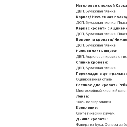
Изголовье с полкой
Карка
ДВП, Бумажная пленка
Каркас/ Несъемная полка/
ДСП, Бумажная пленка, Плас
Каркас кровати с ящикам
ДСП, Бумажная пленка, Плас
Боковина кровати/ Нижня
ДСП, Бумажная пленка
Нижняя часть ящика:
ДВП, Акриловая краска с ти
Спинка кровати:
ДВП, Бумажная пленка
Перекладина центральна
Оцинкованная сталь
Реечное дно кровати
Рей
Многослойный клееный шпон,
Лента:
100% полипропилен
Крепление:
Синтетический каучук
Днище кровати:
Фанера из бука, Фанера из 