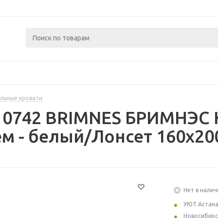
льные кровати
10742 BRIMNES БРИМНЭС К
м - белый/Лонсет 160x20
Нет в налич
УЮТ Астан
Новосибирс