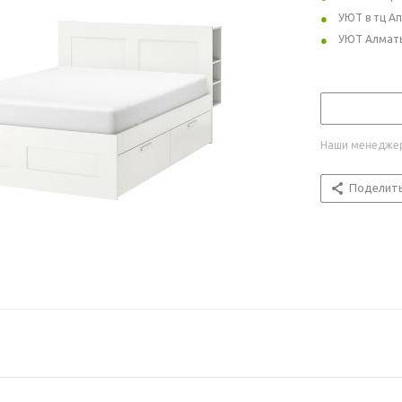
УЮТ в тц А
УЮТ Алмат
Наши менеджер
Поделит