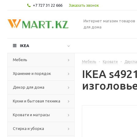
+7 727 31 22 666
Заказать звонок
Интернет магазин товаров
для дома
IKEA
Мебель
Мебель
-
Кровати
-
Двуспа
IKEA s492
Хранение и порядок
изголовье
Декор для дома
Кухни и бытовая техника
Кровати и матрасы
Стирка и уборка