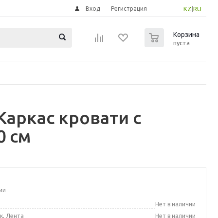
Вход
Регистрация
KZ
|
RU
0
Корзина
пуста
аркас кровати с
0 см
ии
а
Нет в наличии
к, Лента
Нет в наличии