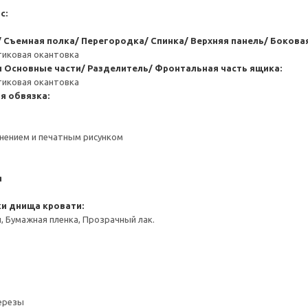
с:
 Съемная полка/ Перегородка/ Спинка/ Верхняя панель/ Боковая
тиковая окантовка
и
Основные части/ Разделитель/ Фронтальная часть ящика:
тиковая окантовка
я обвязка:
снением и печатным рисунком
я
ки днища кровати:
 Бумажная пленка, Прозрачный лак.
березы