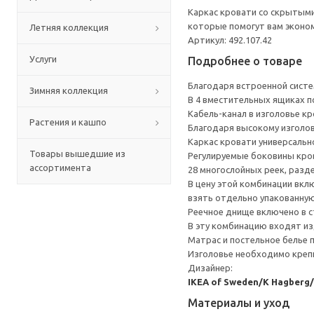
Каркас кровати со скрытыми
которые помогут вам эконо
Летняя коллекция
Артикул: 492.107.42
Услуги
Подробнее о товаре
Благодаря встроенной систем
Зимняя коллекция
В 4 вместительных ящиках п
Кабель-канал в изголовье к
Растения и кашпо
Благодаря высокому изголов
Каркас кровати универсальн
Товары вышедшие из
Регулируемые боковины кро
ассортимента
28 многослойных реек, разд
В цену этой комбинации вкл
взять отдельно упакованную
Реечное днище включено в с
В эту комбинацию входят из
Матрас и постельное белье
Изголовье необходимо крепи
Дизайнер:
IKEA of Sweden/K Hagberg
Материалы и уход