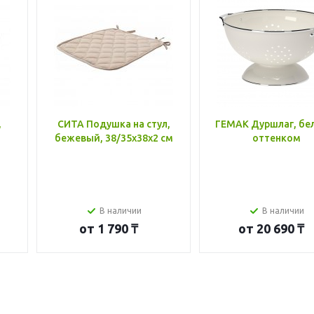
,
СИТА Подушка на стул,
ГЕМАК Дуршлаг, бе
бежевый, 38/35x38x2 см
оттенком
В наличии
В наличии
от
1 790 ₸
от
20 690 ₸