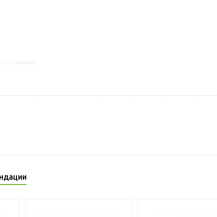
0725, s39398607
ндации