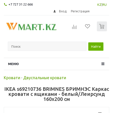
+7 727 31 22 666
KZ
|
RU
Вход
Регистрация
0
Найти
МЕНЮ
Кровати
-
Двуспальные кровати
IKEA s69210736 BRIMNES БРИМНЭС Каркас
кровати с ящиками - белый/Леирсунд
160x200 см