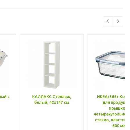
лый с
КАЛЛАКС Стеллаж,
ИКЕА/365+ Конт
белый, 42x147 см
для продукто
крышкой,
четырехугольной
стекло, пластик 
600 мл