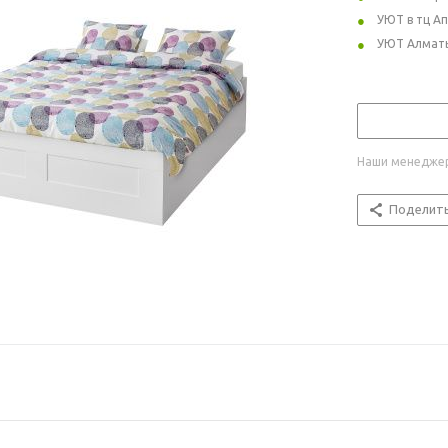
УЮТ в тц А
УЮТ Алмат
Наши менеджер
Поделит