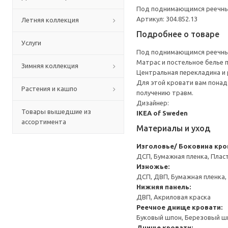
Под поднимающимся реечным
Артикул: 304.852.13
Летняя коллекция
Подробнее о товаре
Услуги
Под поднимающимся реечным
Матрас и постельное белье
Зимняя коллекция
Центральная перекладина и 
Для этой кровати вам понад
Растения и кашпо
получению травм.
Дизайнер:
Товары вышедшие из
IKEA of Sweden
ассортимента
Материалы и уход
Изголовье/ Боковина кро
ДСП, Бумажная пленка, Плас
Изножье:
ДСП, ДВП, Бумажная пленка,
Нижняя панель:
ДВП, Акриловая краска
Реечное днище кровати:
Буковый шпон, Березовый шп
Днище кровати: