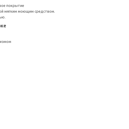
вое покрытие
ой мягким моющим средством.
ью.
вке
низмом