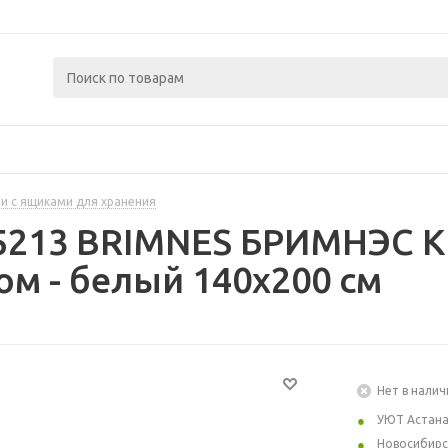
и с ящиками для хранения
85213 BRIMNES БРИМНЭС К
м - белый 140x200 см
Нет в налич
УЮТ Астан
Новосибирс