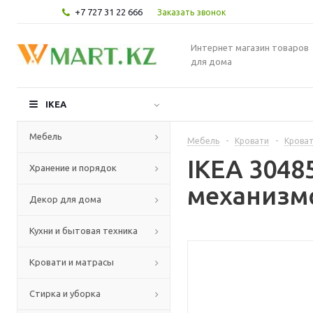
+7 727 31 22 666
Заказать звонок
Интернет магазин товаров
для дома
IKEA
Мебель
Мебель
-
Кровати
-
Кроват
IKEA 304
Хранение и порядок
механизмо
Декор для дома
Кухни и бытовая техника
Кровати и матрасы
Стирка и уборка