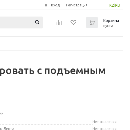
Вход
Регистрация
KZ
|
RU
0
Корзина
пуста
ровать с подъемным
ии
а
Нет в наличии
к, Лента
Нет в наличии