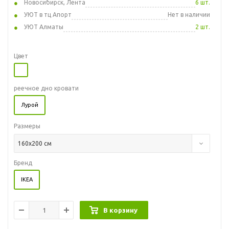
Новосибирск, Лента
6 шт.
УЮТ в тц Апорт
Нет в наличии
УЮТ Алматы
2 шт.
Цвет
реечное дно кровати
Лурой
Размеры
160x200 см
Бренд
IKEA
В корзину