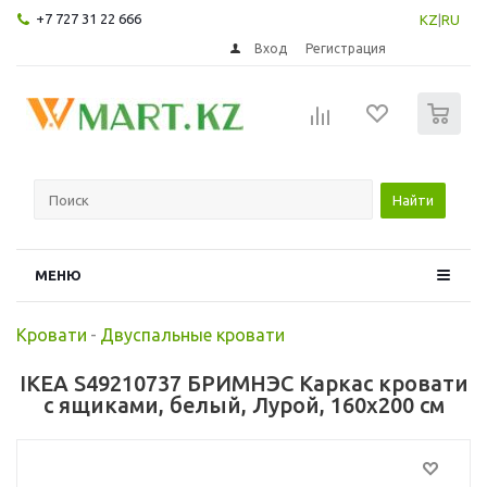
+7 727 31 22 666
KZ
|
RU
Вход
Регистрация
0
Найти
МЕНЮ
Кровати
-
Двуспальные кровати
IKEA S49210737 БРИМНЭС Каркас кровати
с ящиками, белый, Лурой, 160x200 см