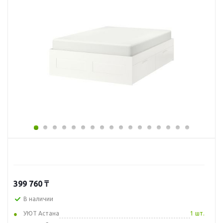
399 760
₸
В наличии
УЮТ Астана
1 шт.