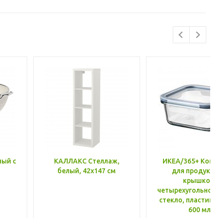
лый с
КАЛЛАКС Стеллаж,
ИКЕА/365+ Конт
белый, 42x147 см
для продукто
крышкой,
четырехугольной
стекло, пластик 
600 мл