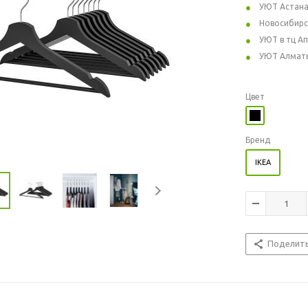
УЮТ Астан
Новосибирс
УЮТ в тц А
УЮТ Алмат
Цвет
Бренд
IKEA
Поделит