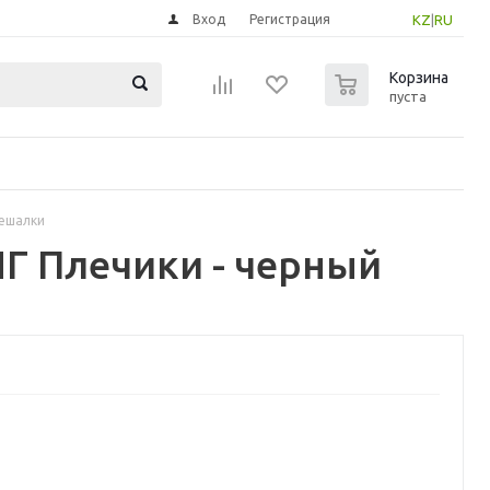
Вход
Регистрация
KZ
|
RU
0
Корзина
пуста
вешалки
Г Плечики - черный