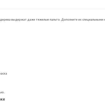
а дерева выдержат даже тяжелые пальто. Дополните их специальными
раска
ью.
вке