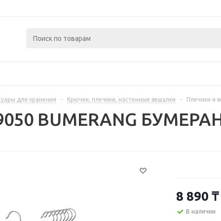
суары для хранения
-
Крючки, плечики, настенные вешалки
-
Плечики и 
89050 BUMERANG БУМЕРАН
8 890
₸
В наличии