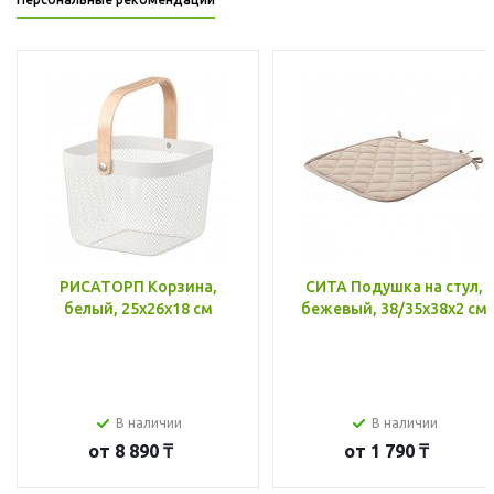
РИСАТОРП Корзина,
СИТА Подушка на стул,
белый, 25x26x18 см
бежевый, 38/35x38x2 см
В наличии
В наличии
от
8 890 ₸
от
1 790 ₸