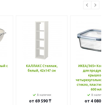
лый с
КАЛЛАКС Стеллаж,
ИКЕА/365+ Конт
белый, 42x147 см
для продукто
крышкой,
четырехугольной
стекло, пластик 
600 мл
В наличии
В наличи
от
69 590 ₸
от
4 080 ₸