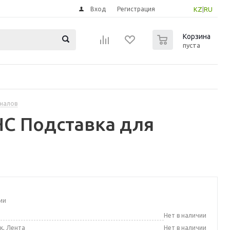
Вход
Регистрация
KZ
|
RU
0
Корзина
пуста
рналов
С Подставка для
ии
а
Нет в наличии
к, Лента
Нет в наличии