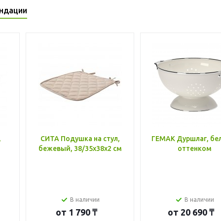
ндации
,
СИТА Подушка на стул,
ГЕМАК Дуршлаг, бе
бежевый, 38/35x38x2 см
оттенком
В наличии
В наличии
от
1 790 ₸
от
20 690 ₸