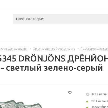
суары для хранения
-
Организация рабочего места
-
Подставки для жу
15345 DRÖNJÖNS ДРЁНЙОН
- светлый зелено-серый
Нет в налич
УЮТ Астан
Новосибирс