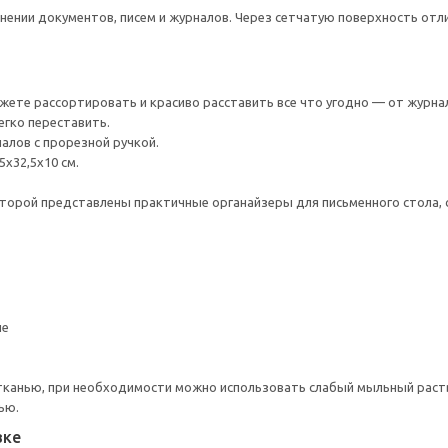
нении документов, писем и журналов. Через сетчатую поверхность отл
жете рассортировать и красиво расставить все что угодно — от журнал
гко переставить.
алов с прорезной ручкой.
5x32,5x10 см.
торой представлены практичные органайзеры для письменного стола, 
ие
тканью, при необходимости можно использовать слабый мыльный раст
ью.
вке