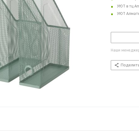
УЮТ в тц А
УЮТ Алмат
Наши менеджер
Поделит