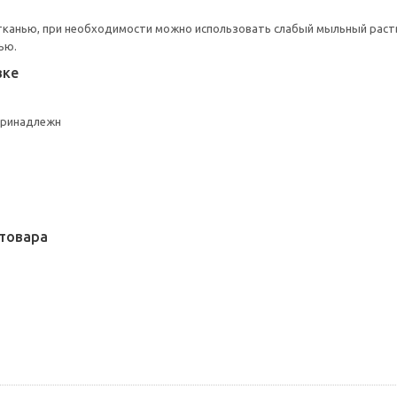
тканью, при необходимости можно использовать слабый мыльный раст
ью.
вке
принадлежн
товара