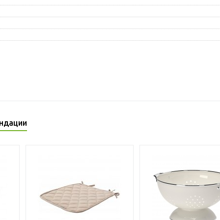
ндации