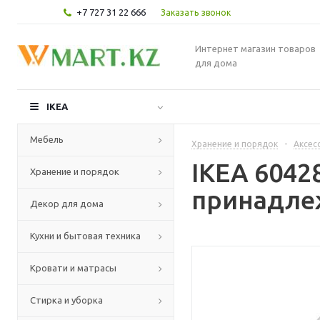
+7 727 31 22 666
Заказать звонок
Интернет магазин товаров
для дома
IKEA
Мебель
Хранение и порядок
-
Аксес
IKEA 604
Хранение и порядок
принадлеж
Декор для дома
Кухни и бытовая техника
Кровати и матрасы
Стирка и уборка