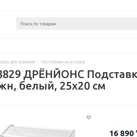
суары для хранения
-
Настольные аксессуары
28829 ДРЁНЙОНС Подставк
н, белый, 25x20 см
16 890