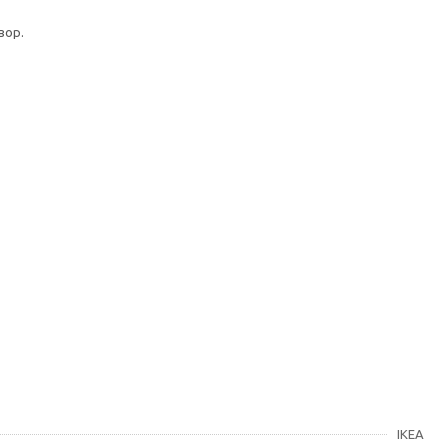
вор.
IKEA