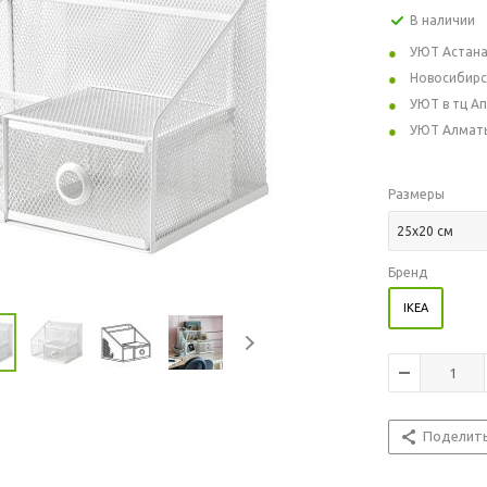
В наличии
УЮТ Астан
Новосибирс
УЮТ в тц А
УЮТ Алмат
Размеры
25x20 см
Бренд
IKEA
Поделит