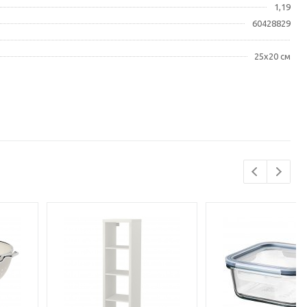
1,19
60428829
25x20 см