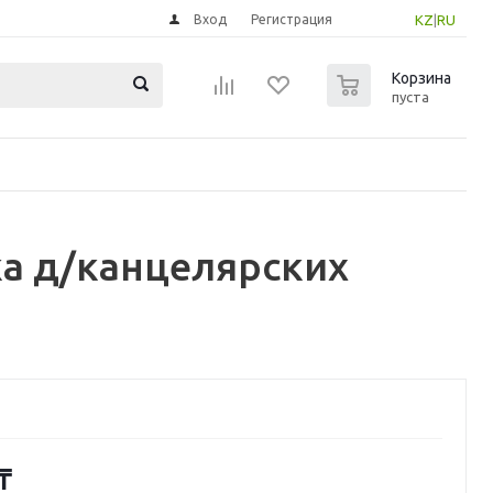
Вход
Регистрация
KZ
|
RU
0
Корзина
пуста
а д/канцелярских
₸