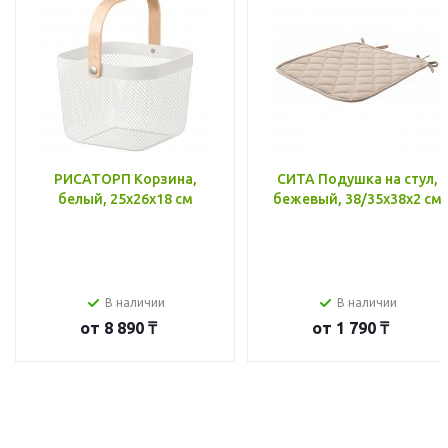
РИСАТОРП Корзина,
СИТА Подушка на стул,
белый, 25x26x18 см
бежевый, 38/35x38x2 см
В наличии
В наличии
от
8 890 ₸
от
1 790 ₸