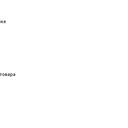
вке
товара