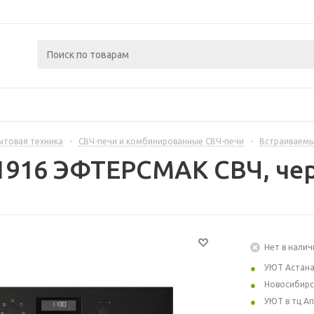
ытовая техника
-
СВЧ-печи и комбинированные СВЧ-печи
-
Встраиваемы
11916 ЭФТЕРСМАК СВЧ, че
Нет в налич
УЮТ Астан
Новосибирс
УЮТ в тц А