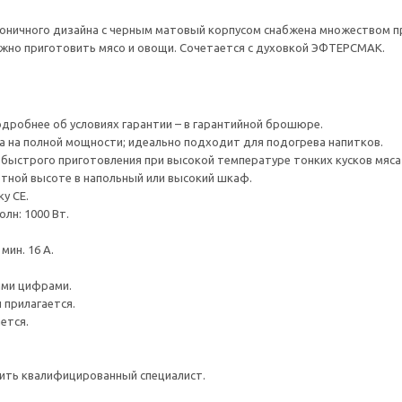
коничного дизайна с черным матовый корпусом снабжена множеством п
жно приготовить мясо и овощи. Сочетается с духовкой ЭФТЕРСМАК.
одробнее об условиях гарантии – в гарантийной брошюре.
 на полной мощности; идеально подходит для подогрева напитков.
быстрого приготовления при высокой температуре тонких кусков мяса 
тной высоте в напольный или высокий шкаф.
у CE.
лн: 1000 Вт.
ин. 16 A.
ыми цифрами.
 прилагается.
ется.
ить квалифицированный специалист.