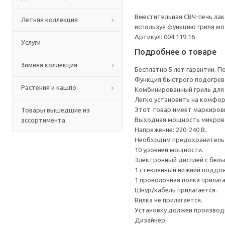
Вместительная СВЧ-печь ла
Летняя коллекция
используя функцию гриля мо
Артикул: 004.119.16
Услуги
Подробнее о товаре
Зимняя коллекция
Бесплатно 5 лет гарантии. П
Функция быстрого подогрева
Растения и кашпо
Комбинированный гриль для 
Легко установить на комфор
Этот товар имеет маркировк
Товары вышедшие из
Выходная мощность микрово
ассортимента
Напряжение: 220-240 В.
Необходим предохранитель м
10 уровней мощности.
Электронный дисплей с бел
1 стеклянный нижний поддон
1 проволочная полка прилага
Шнур/кабель прилагается.
Вилка не прилагается.
Установку должен производ
Дизайнер: