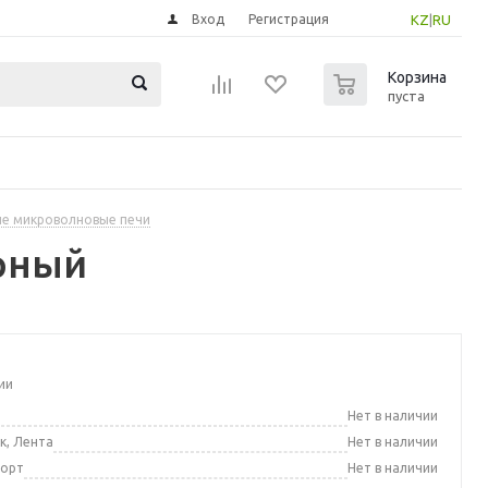
Вход
Регистрация
KZ
|
RU
0
Корзина
пуста
е микроволновые печи
рный
ии
а
Нет в наличии
к, Лента
Нет в наличии
порт
Нет в наличии