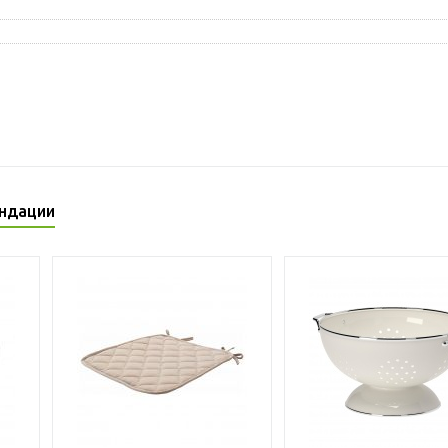
ндации