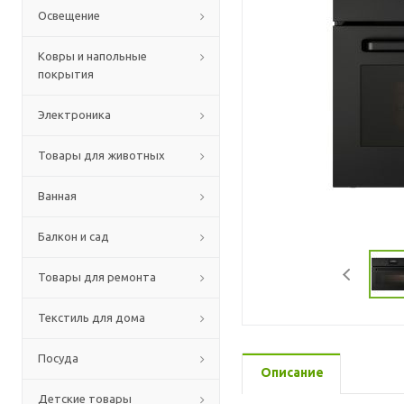
Освещение
Ковры и напольные
покрытия
Электроника
Товары для животных
Ванная
Балкон и сад
Товары для ремонта
Текстиль для дома
Посуда
Описание
Детские товары