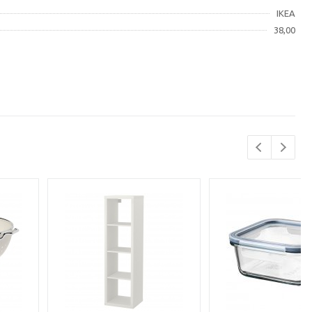
IKEA
38,00