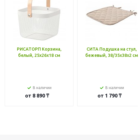
РИСАТОРП Корзина,
СИТА Подушка на стул,
белый, 25x26x18 см
бежевый, 38/35x38x2 см
В наличии
В наличии
от
8 890 ₸
от
1 790 ₸