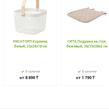
РИСАТОРП Корзина,
СИТА Подушка на стул,
белый, 25x26x18 см
бежевый, 38/35x38x2 см
В наличии
В наличии
от
8 890 ₸
от
1 790 ₸