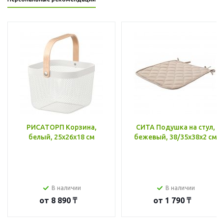
РИСАТОРП Корзина,
СИТА Подушка на стул,
белый, 25x26x18 см
бежевый, 38/35x38x2 см
В наличии
В наличии
от
8 890 ₸
от
1 790 ₸