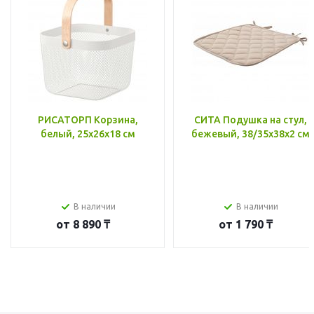
РИСАТОРП Корзина,
СИТА Подушка на стул,
белый, 25x26x18 см
бежевый, 38/35x38x2 см
В наличии
В наличии
от
8 890 ₸
от
1 790 ₸