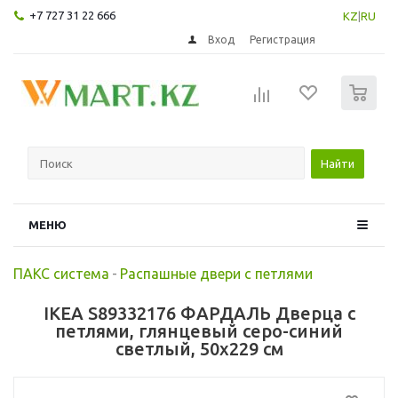
+7 727 31 22 666
KZ
|
RU
Вход
Регистрация
0
Найти
МЕНЮ
ПАКС система
-
Распашные двери с петлями
IKEA S89332176 ФАРДАЛЬ Дверца с
петлями, глянцевый серо-синий
светлый, 50x229 см