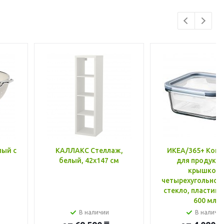
лый с
КАЛЛАКС Стеллаж,
ИКЕА/365+ Конт
белый, 42x147 см
для продукто
крышкой,
четырехугольной
стекло, пластик 
600 мл
В наличии
В наличи