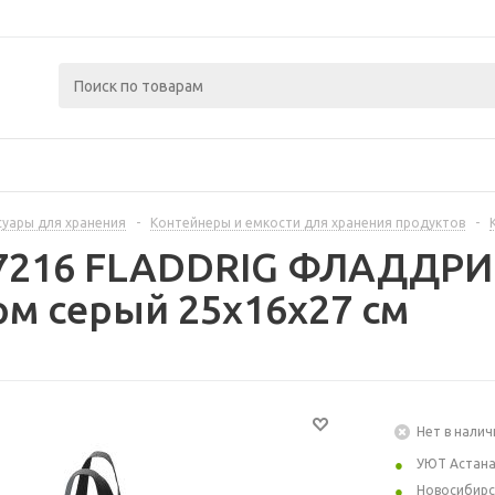
суары для хранения
-
Контейнеры и емкости для хранения продуктов
-
97216 FLADDRIG ФЛАДДРИГ
ком серый 25x16x27 см
Нет в налич
УЮТ Астан
Новосибирс