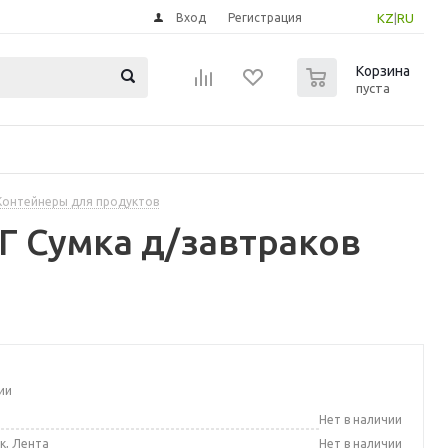
Вход
Регистрация
KZ
|
RU
0
Корзина
пуста
Контейнеры для продуктов
 Сумка д/завтраков
ии
а
Нет в наличии
к, Лента
Нет в наличии