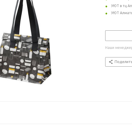
УЮТ в тц А
УЮТ Алмат
Наши менеджер
Поделит