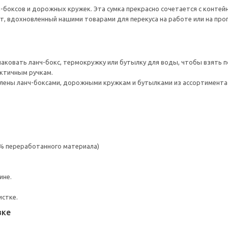
ч-боксов и дорожных кружек. Эта сумка прекрасно сочетается с контей
, вдохновленный нашими товарами для перекуса на работе или на прог
ковать ланч-бокс, термокружку или бутылку для воды, чтобы взять пол
актичным ручкам.
лены ланч-боксами, дорожными кружкам и бутылками из ассортимента
 % переработанного материала)
ине.
истке.
вке