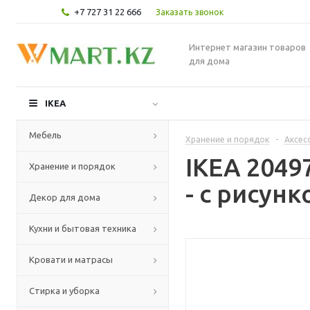
+7 727 31 22 666
Заказать звонок
Интернет магазин товаров
для дома
IKEA
Мебель
Хранение и порядок
-
Аксес
IKEA 204
Хранение и порядок
- с рисун
Декор для дома
Кухни и бытовая техника
Кровати и матрасы
Стирка и уборка