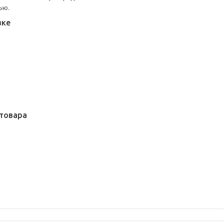
ью.
вке
товара