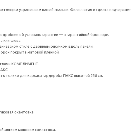
астоящим украшением вашей спальни. Филенчатая отделка подчеркнет 
 Подробнее об условиях гарантии — в гарантийной брошюре.
 или слева.
инавском стиле с двойным рисунком вдоль панели.
торон покрыта матовой пленкой.
етлями КОМПЛИМЕНТ.
ПАКС.
ть только для каркаса гардероба ПАКС высотой 236 см.
тиковая окантовка
ой мягким моющим средством.