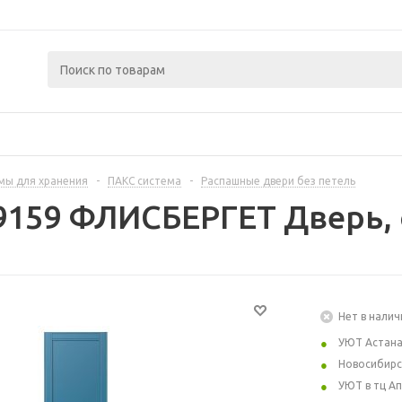
мы для хранения
-
ПАКС система
-
Распашные двери без петель
9159 ФЛИСБЕРГЕТ Дверь, 
Нет в налич
УЮТ Астан
Новосибирс
УЮТ в тц А