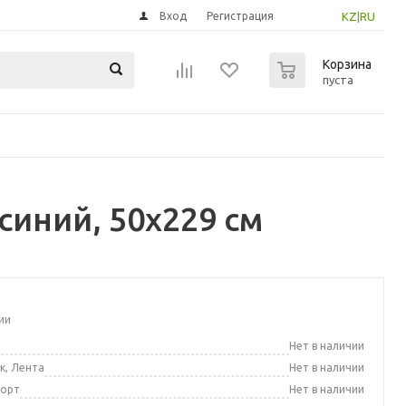
Вход
Регистрация
KZ
|
RU
0
Корзина
пуста
синий, 50x229 см
ии
а
Нет в наличии
к, Лента
Нет в наличии
порт
Нет в наличии