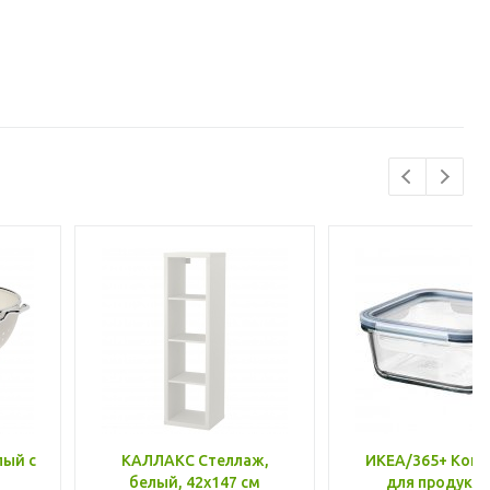
лый с
КАЛЛАКС Стеллаж,
ИКЕА/365+ Конт
белый, 42x147 см
для продукто