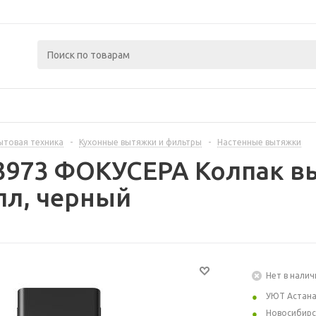
ытовая техника
-
Кухонные вытяжки и фильтры
-
Настенные вытяжки
93973 ФОКУСЕРА Колпак 
пл, черный
Нет в налич
УЮТ Астан
Новосибирс