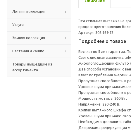
Описание
Летняя коллекция
Эта стильная вытяжка не зр
Услуги
процесс приготовления боле
Артикул: 303.939.73
Зимняя коллекция
Подробнее о товаре
Растения и кашпо
Бесплатно 5 лет гарантии. П
Светодиодная лампочка; эф
Жиропоглощающий фильтр мо
Товары вышедшие из
Два способа установки: с в
ассортимента
Класс потребления энергии: 
Пропускная способность в ре
Уровень шума при максимальн
Пропускная способность в ре
Мощность мотора: 260 Вт.
Напряжение: 220-240 В.
Колпак вытяжного шкафа сте
Уровень шума при макс. скор
Необходимо дополнить гибко
Для режима рециркуляции мо