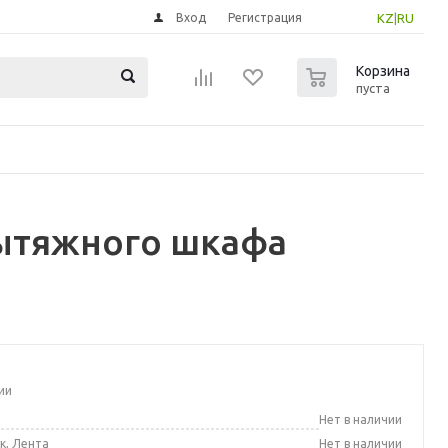
Вход
Регистрация
KZ
|
RU
0
Корзина
пуста
вытяжного шкафа
ии
а
Нет в наличии
к, Лента
Нет в наличии