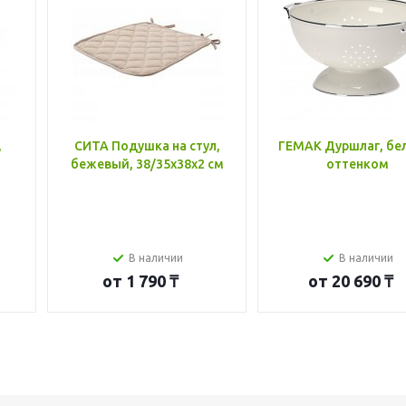
,
СИТА Подушка на стул,
ГЕМАК Дуршлаг, бе
бежевый, 38/35x38x2 см
оттенком
В наличии
В наличии
от
1 790 ₸
от
20 690 ₸