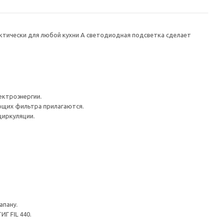
актически для любой кухни А светодиодная подсветка сделает
ектроэнергии.
щих фильтра прилагаются.
циркуляции.
апану.
Г FIL 440.