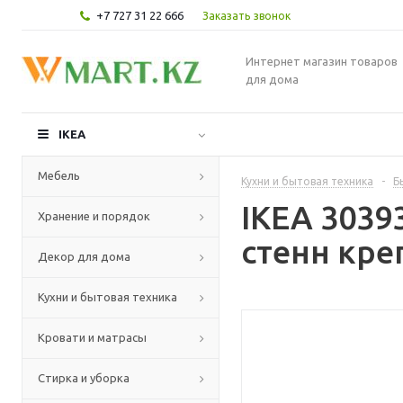
+7 727 31 22 666
Заказать звонок
Интернет магазин товаров
для дома
IKEA
Мебель
Кухни и бытовая техника
-
Б
IKEA 303
Хранение и порядок
стенн кре
Декор для дома
Кухни и бытовая техника
Кровати и матрасы
Стирка и уборка