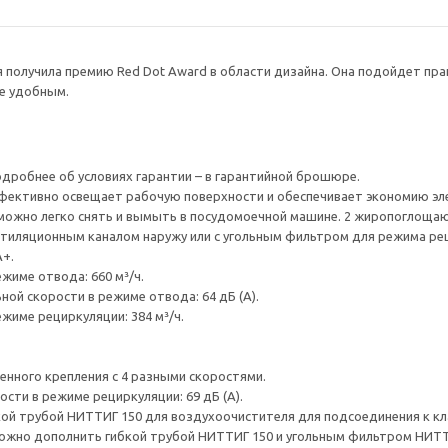
я получила премию Red Dot Award в области дизайна. Она подойдет пр
е удобным.
одробнее об условиях гарантии – в гарантийной брошюре.
фективно освещает рабочую поверхности и обеспечивает экономию эл
жно легко снять и вымыть в посудомоечной машине. 2 жиропоглощаю
ентиляционным каналом наружу или с угольным фильтром для режима ре
А+.
жиме отвода: 660 м³/ч.
ой скорости в режиме отвода: 64 дБ (А).
жиме рециркуляции: 384 м³/ч.
нного крепления с 4 разными скоростями.
ости в режиме рециркуляции: 69 дБ (А).
й трубой НИТТИГ 150 для воздухоочистителя для подсоединения к кл
жно дополнить гибкой трубой НИТТИГ 150 и угольным фильтром НИТТИ