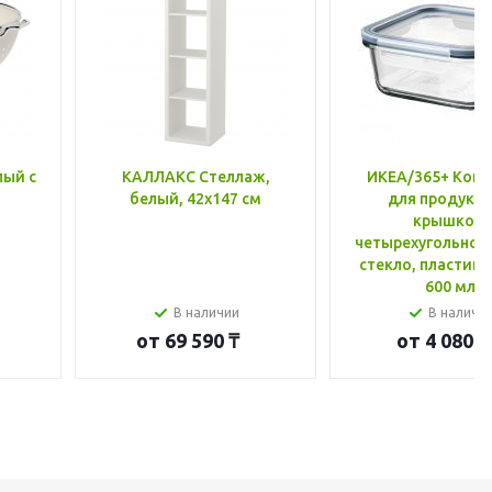
лый с
КАЛЛАКС Стеллаж,
ИКЕА/365+ Конт
белый, 42x147 см
для продукто
крышкой,
четырехугольной
стекло, пластик 
600 мл
В наличии
В наличи
от
69 590 ₸
от
4 080 ₸