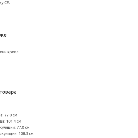
у CE.
вке
енн крепл
товара
: 77.0 см
а: 101.4 см
уляции: 77.0 см
куляции: 108.3 см