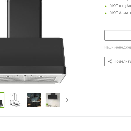
УЮТ в тц А
УЮТ Алмат
Наши менеджер
Поделит