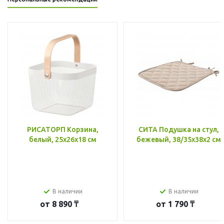
РИСАТОРП Корзина,
СИТА Подушка на стул,
белый, 25x26x18 см
бежевый, 38/35x38x2 см
В наличии
В наличии
от
8 890 ₸
от
1 790 ₸