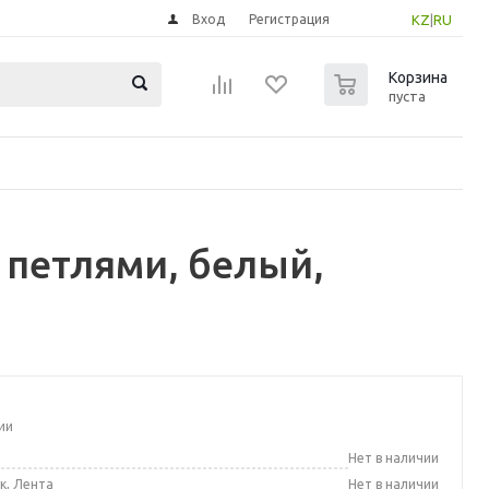
Вход
Регистрация
KZ
|
RU
0
Корзина
пуста
 петлями, белый,
ии
а
Нет в наличии
к, Лента
Нет в наличии