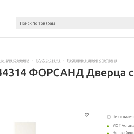
мы для хранения
-
ПАКС система
-
Распашные двери с петлями
44314 ФОРСАНД Дверца с
Нет в налич
УЮТ Астан
Новосибирс