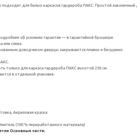
о подходит для белых каркасов гардероба ПАКС. Простой лаконичный 
 Подробнее об условиях гарантии — в гарантийной брошюре.
 или слева.
ированным доводчиком дверцы закрываются плавно и бесшумно.
ПАКС.
ть только для каркаса гардероба ПАКС высотой 236 см.
аются в отдельной упаковке.
товка, Акриловая краска
нитель (100 % переработанного материала)
етли
Основные части: