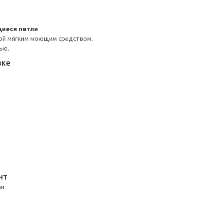
иеся петли
ой мягким моющим средством.
ью.
вке
НТ
ли