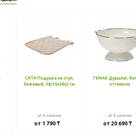
,
СИТА Подушка на стул,
ГЕМАК Дуршлаг, бе
бежевый, 38/35x38x2 см
оттенком
В наличии
В наличии
от
1 790 ₸
от
20 690 ₸