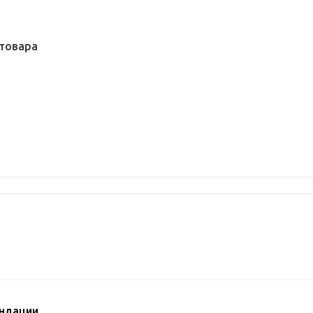
товара
ндации