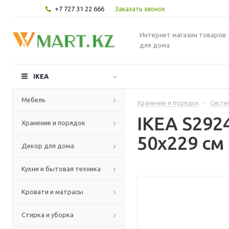
+7 727 31 22 666
Заказать звонок
Интернет магазин товаров
для дома
IKEA
Мебель
Хранение и порядок
-
Систе
IKEA S292
Хранение и порядок
50x229 см
Декор для дома
Кухни и бытовая техника
Кровати и матрасы
Стирка и уборка