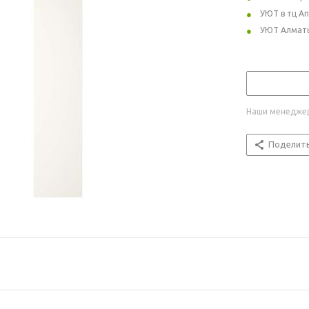
УЮТ в тц А
УЮТ Алмат
Наши менеджер
Поделит