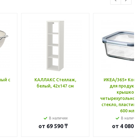
лый с
КАЛЛАКС Стеллаж,
ИКЕА/365+ Конт
белый, 42x147 см
для продукто
крышкой,
четырехугольной
стекло, пластик 
600 мл
В наличии
В наличи
от
69 590 ₸
от
4 080 ₸