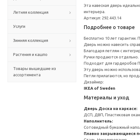
Эта навесная дверь идеальн
интерьера.
Летняя коллекция
Артикул: 292.443.14
Услуги
Подробнее о товаре
Бесплатно 10 лет гарантии.
Зимняя коллекция
Дверь можно навесить справа
Благодаря петлям с интегр
Растения и кашпо
Ручки продаются отдельно.
Подходит для гардеробов 
Товары вышедшие из
Эту дверь можно использова
ассортимента
Петли прилагаются, но прод
Дизайнер:
IKEA of Sweden
Материалы и уход
Дверь
Доска на каркасе:
ДСП, ДВП, Пластиковая окан
Наполнитель:
Сотовидный бумажный напол
Плавно закрывающиеся п
Сталь, Никелирование